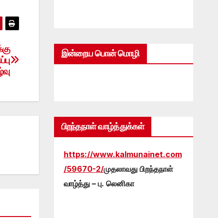
்கு
இன்றைய பொன் மொழி
்பு
்வு
பிறந்தநாள் வாழ்த்துக்கள்
https://www.kalmunainet.com
/59670-2/
முதலாவது பிறந்தநாள்
வாழ்த்து – பு. லெனிகா