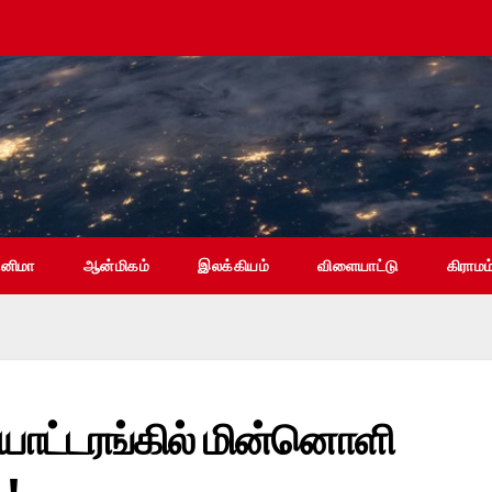
ினிமா
ஆன்மிகம்
இலக்கியம்
விளையாட்டு
கிராமம
ாட்டரங்கில் மின்னொளி