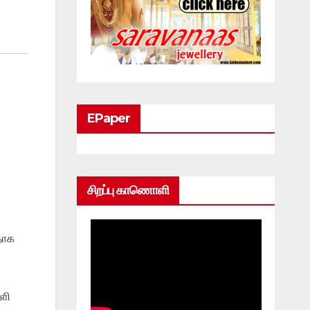
EPaper
சிறப்பு காணொளி
தாக
ளி