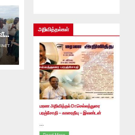
அறிவித்தல்கள்
INET
மரண அறிவித்தல் Dr.செல்லத்துரை
பரஞ்சோதி – காரைதீவு – இலண்டன்
…
Read More