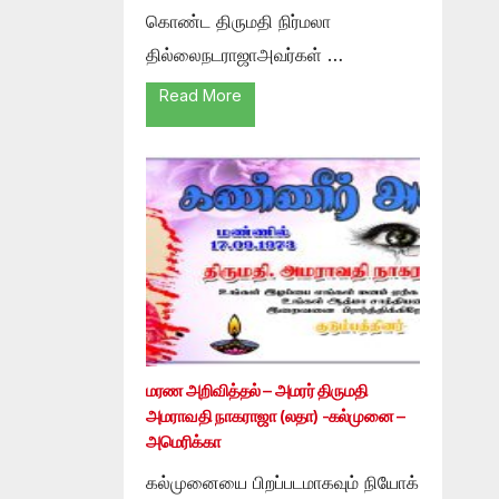
கொண்ட திருமதி நிர்மலா
தில்லைநடராஜாஅவர்கள் …
Read More
மரண அறிவித்தல் – அமரர் திருமதி
அமராவதி நாகராஜா (லதா) -கல்முனை –
அமெரிக்கா
கல்முனையை பிறப்படமாகவும் நியோக்