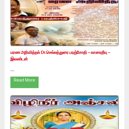
மரண அறிவித்தல் Dr.செல்லத்துரை பரஞ்சோதி – காரைதீவு –
இலண்டன்
…
Read More