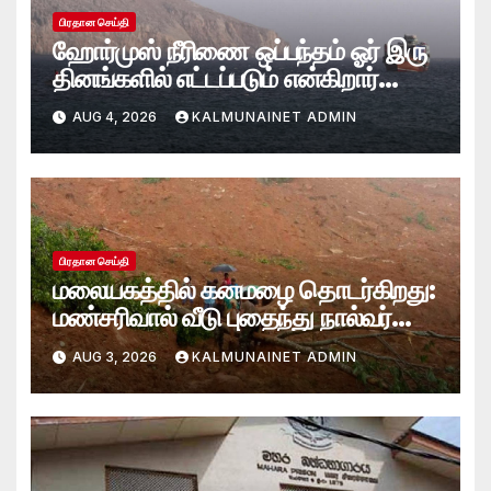
பிரதான செய்தி
ஹோர்முஸ் நீரிணை ஒப்பந்தம் ஓர் இரு
தினங்களில் எட்டப்படும் என்கிறார்
அமெரிக்க கருவூலச் செயலாளர்
AUG 4, 2026
KALMUNAINET ADMIN
ஸ்காட் பெசென்ட்!
பிரதான செய்தி
மலையகத்தில் கனமழை தொடர்கிறது:
மண்சரிவால் வீடு புதைந்து நால்வர்
மாயம்
AUG 3, 2026
KALMUNAINET ADMIN