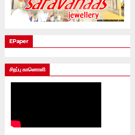
EPaper
சிறப்பு காணொளி