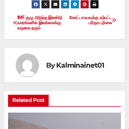
IMF குழு அடுத்த இரண்டு
கோட்டாபயவுக்கு ஏற்பட்ட
Post
வாரங்களில் இலங்கைக்கு
பரிதாப நிலை
வருகை தரும்
navigation
By
Kalminainet01
Related Post