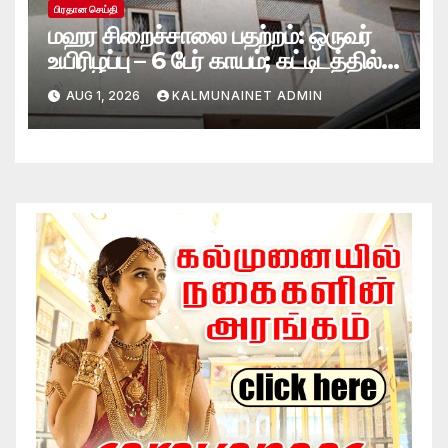
பிரதான செய்தி
மஹர சிறைச்சாலை பதற்றம்: ஒருவர்
உயிரிழப்பு – 6 பேர் காயம்; கட்டிடத்தில்
பாரிய தீ
AUG 1, 2026
KALMUNAINET ADMIN