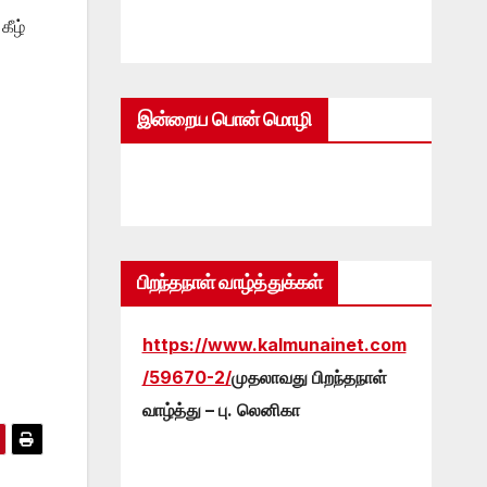
ீழ்
இன்றைய பொன் மொழி
பிறந்தநாள் வாழ்த்துக்கள்
https://www.kalmunainet.com
/59670-2/
முதலாவது பிறந்தநாள்
வாழ்த்து – பு. லெனிகா