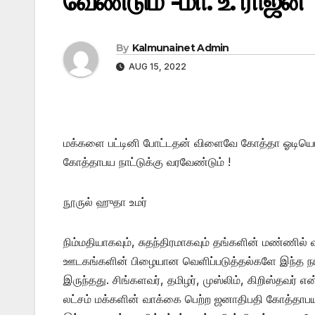
வேண்டும் -மா. உ. ராஜன்
By
Kalmunainet Admin
AUG 15, 2022
மக்களை பட்டினி போட்டதன் விளைவே கோத்தா ஓடியொழி
கோத்தாபய நாட்டுக்கு வரவேண்டும் !
நூருல் ஹுதா உமர்
நிம்மதியாகவும், சுதந்திரமாகவும் தங்களின் மண்ணில
ஊடகங்களின் பிழையான வெளிப்படுத்தல்களே இந்த நாட்
இருந்தது. சிங்களவர், தமிழர், முஸ்லிம், கிறிஸ்தவர
லட்சம் மக்களின் வாக்கை பெற்ற ஜனாதிபதி கோத்தா