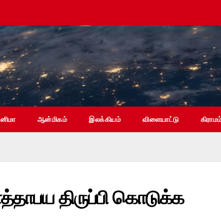
ினிமா
ஆன்மிகம்
இலக்கியம்
விளையாட்டு
கிராமம
தாபய திருப்பி கொடுக்க