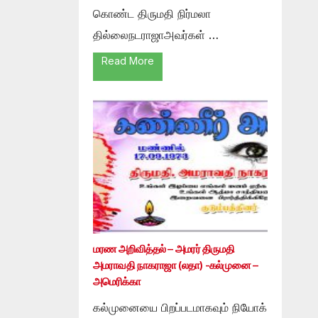
கொண்ட திருமதி நிர்மலா
தில்லைநடராஜாஅவர்கள் …
Read More
மரண அறிவித்தல் – அமரர் திருமதி
அமராவதி நாகராஜா (லதா) -கல்முனை –
அமெரிக்கா
கல்முனையை பிறப்படமாகவும் நியோக்