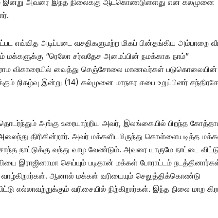
ையுமே இன்று அவரை இந்த நிலைக்கு ஆட்கொண்டுள்ளது என கல்முனை
ர்.
உட்பட எவ்வித அடிப்படை வசதிகளுமற்ற மிகப் பின்தங்கிய அம்பாறை வ
்கும் மக்களுக்கு “ரெலோ சர்வதேச அமைப்பின் நமக்காக நாம்”
தர்சநாராம விகாரையில் வைத்து செஞ்சோலை மாணவர்கள் படுகொலையின்
ம் நிகழ்வு இன்று (14) கல்முனை மாநகர சபை உறுப்பினர் சந்திரசே
 தொடர்ந்தும் அங்கு உரையாற்றிய அவர், இலங்கையில் பிறந்த கோத்த
அலைந்து திரிகின்றார். அவர் மக்களிடமிருந்து கொள்ளையடித்த மக்க
்த நாட்டுக்கு வந்து வாழ வேண்டும். அவரை யாருமே நாட்டை விட்ட
யை இராஜினாமா செய்யும் படிதான் மக்கள் போராட்டம் நடத்தினார்கள
வாழ்கிறார்கள். ஆனால் மக்கள் வரியையும் செலுத்திக்கொண்டு
டு எல்லாவற்றுக்கும் வரிசையில் நிற்கிறார்கள். இந்த நிலை மாற கி