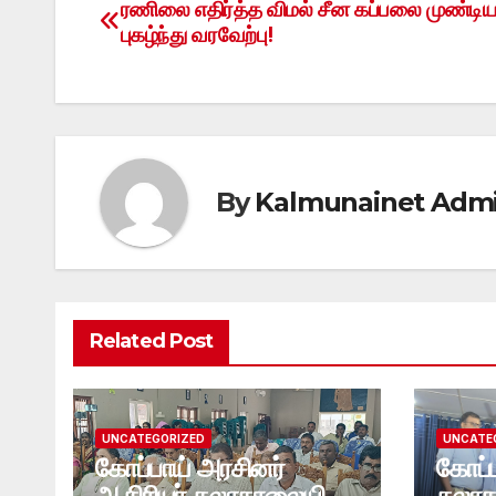
ரணிலை எதிர்த்த விமல் சீன கப்பலை முண்டியட
Post
புகழ்ந்து வரவேற்பு!
navigation
By
Kalmunainet Adm
Related Post
UNCATEGORIZED
UNCATE
கோப்பாய் அரசினர்
கோப்ப
ஆசிரியர் கலாசாலையில்
கலாச