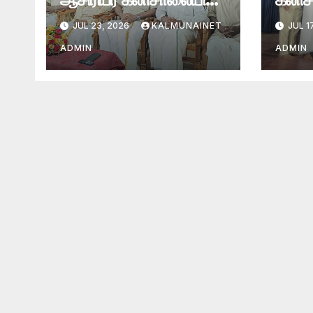
சுந்தரமூர்த்தி நாயனார்
பிறப்ப
JUL 23, 2026
KALMUNAINET
JUL 1
குருபூசை.
ADMIN
ADMIN