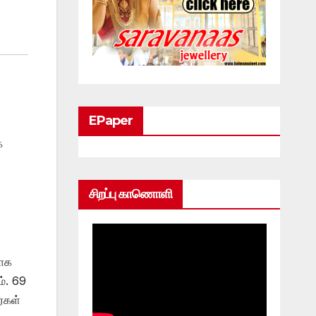
EPaper
க
சிறப்பு காணொளி
ல
மாக
ம். 69
்கள்