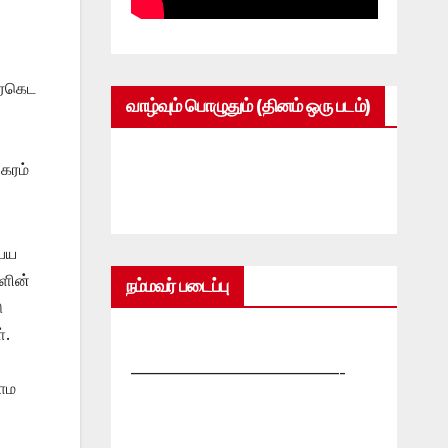
ீரகெட
வாழ்வும் பொழுதும் (தினம் ஒரு படம்)
கரம்
ாபய
ளின்
நம்மவர் படைப்பு
ு
்.
—————————————-
ராம