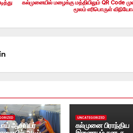
ித்து
கல்முனையில் மழைக்கு மத்தியிலும் QR Code ம
மூலம் எரிபொருள் விநியோ
in
GORIZED
UNCATEGORIZED
ாய் ஆசிரியர்
கல்முனை பிராந்திய
ாலையில் ஆடிப்
இணையம் கனடா