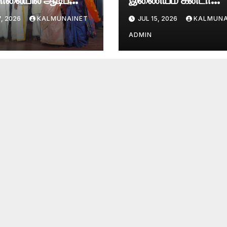
ுவிழா
அமைப்பின் மாபெரும்
7, 2026
KALMUNAINET
JUL 15, 2026
KALMUNA
ஒன்றுகூடல் சிறப்பாக
நடைபெற்றது
ADMIN