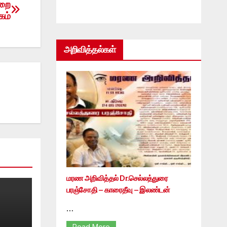
ுறை
கம்
அறிவித்தல்கள்
மரண அறிவித்தல் Dr.செல்லத்துரை
பரஞ்சோதி – காரைதீவு – இலண்டன்
…
Read More