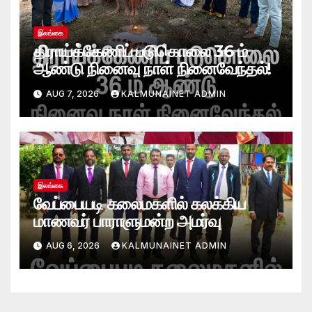
இலங்கை
திராய்க்கேணிப் படுகொலை 36 ம்
ஆண்டு நினைவு நாள் நினைவேந்தல்!
AUG 7, 2026
KALMUNAINET ADMIN
இலங்கை
வேப்பையடி கலைமகளில் கலக்கிய
மாணவர் பாராளுமன்ற அமர்வு
AUG 6, 2026
KALMUNAINET ADMIN