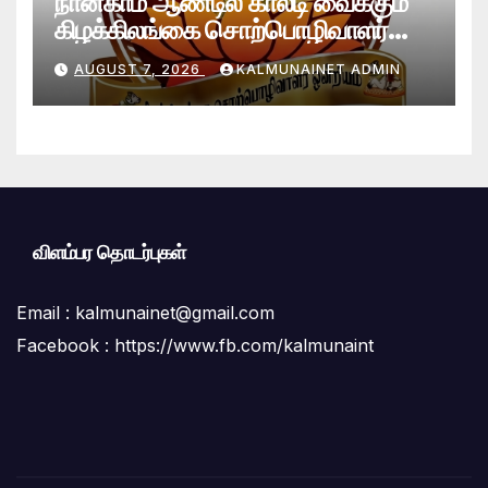
நான்காம் ஆண்டில் காலடி வைக்கும்
கிழக்கிலங்கை சொற்பொழிவாளர்
ஒன்றியத்துக்கு கல்முனை நெற்றின்
AUGUST 7, 2026
KALMUNAINET ADMIN
வாழ்த்துக்கள்!
விளம்பர தொடர்புகள்
Email :
kalmunainet@gmail.com
Facebook : https://www.fb.com/kalmunaint