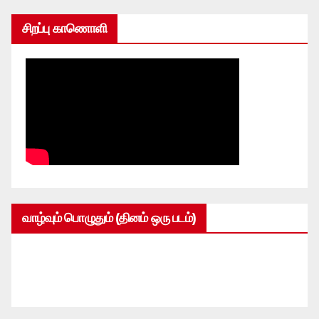
சிறப்பு காணொளி
வாழ்வும் பொழுதும் (தினம் ஒரு படம்)