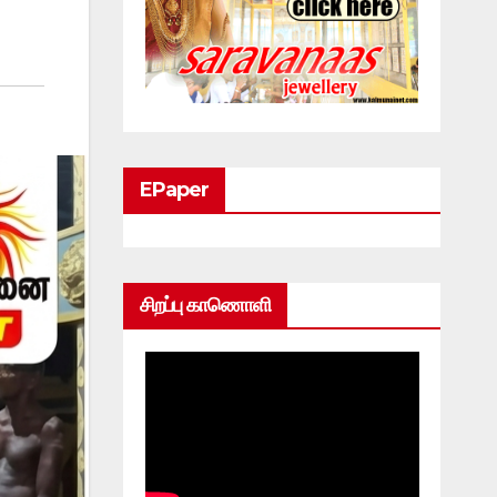
EPaper
சிறப்பு காணொளி