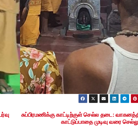
ர்வு
சுப்பிரமணிக்கு காட்டிற்குள் செல்ல தடை: வாகனத்த
காட்டுப்பாதை முடிவு வரை செல்லு