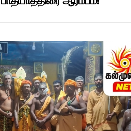
 பாதயாத்திரை ஆரம்பம்!