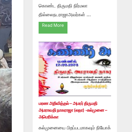
கொண்ட திருமதி நிர்மலா
தில்லைநடராஜாஅவர்கள் …
Read More
மரண அறிவித்தல் – அமரர் திருமதி
அமராவதி நாகராஜா (லதா) -கல்முனை –
அமெரிக்கா
கல்முனையை பிறப்படமாகவும் நியோக்