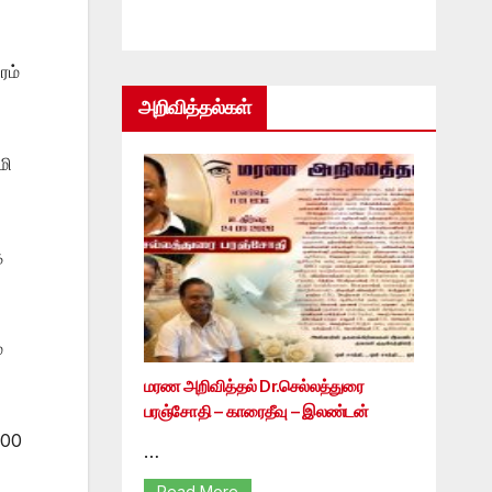
ரம்
அறிவித்தல்கள்
மி
ை
ை
மரண அறிவித்தல் Dr.செல்லத்துரை
பரஞ்சோதி – காரைதீவு – இலண்டன்
000
…
Read More