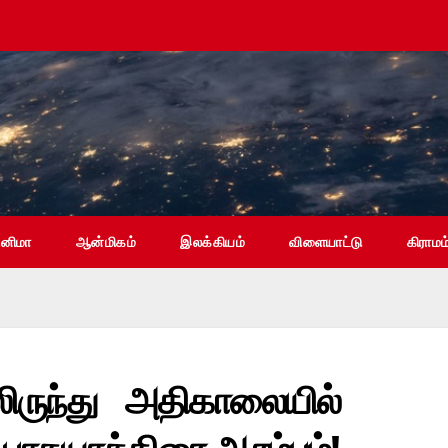
ினிமா
ஆன்மிகம்
இலக்கியம்
விளையாட்டு
கிராமம
ிருந்து அதிகாலையில்