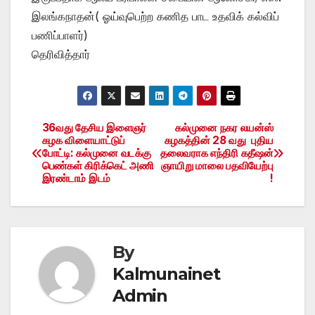
இலங்கநாதன்( ஓய்வுபெற்ற கணித பாட உதவிக் கல்விப்
பணிப்பாளர்)
தெரிவித்தார்
36வது தேசிய இளைஞர்
கல்முனை நகர லயன்ஸ்
Post
கழக விளையாட்டுப்
கழகத்தின் 28 வது புதிய
போட்டி: கல்முனை வடக்கு
தலைவராக எந்திரி கதீஷன்
navigation
பெண்கள் கிரிக்கெட் அணி
ஞாயிறு மாலை பதவியேற்பு
இரண்டாம் இடம்
!
By
Kalmunainet
Admin