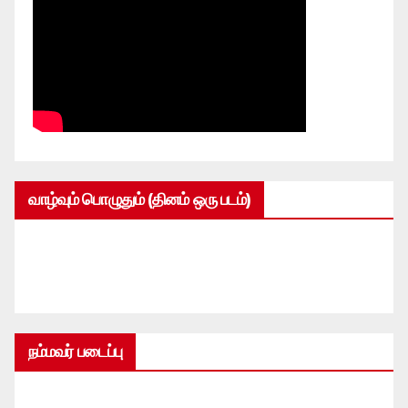
வாழ்வும் பொழுதும் (தினம் ஒரு படம்)
நம்மவர் படைப்பு