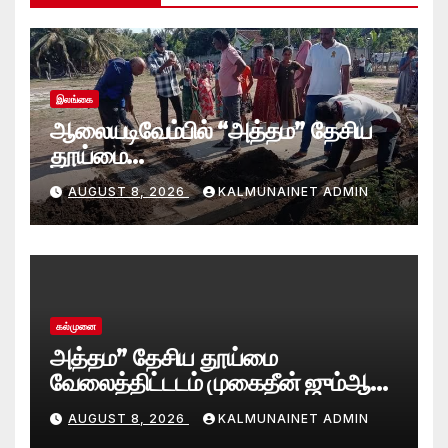
இலங்கை
ஆலையடிவேம்பில் “அத்தம” தேசிய
தூய்மை
வேலைத்திட்டம்.:ஆலையடிவேம்பு
AUGUST 8, 2026
KALMUNAINET ADMIN
பிரதேச செயலகமும் பிரதேச சபையும்
இணைந்து விசேட தூய்மைப் பணி.
கல்முனை
அத்தம” தேசிய தூய்மை
வேலைத்திட்டடம் முகைதீன் ஜும்ஆ
பெரிய பள்ளிவாசல்
AUGUST 8, 2026
KALMUNAINET ADMIN
வளாகத்தில்; களத்தில் இறங்கிய