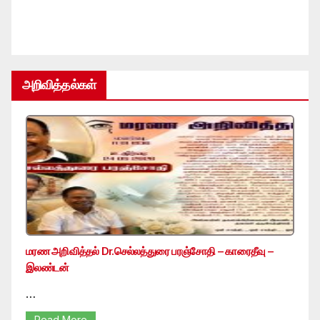
அறிவித்தல்கள்
மரண அறிவித்தல் Dr.செல்லத்துரை பரஞ்சோதி – காரைதீவு –
இலண்டன்
…
Read More