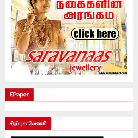
EPaper
சிறப்பு காணொளி