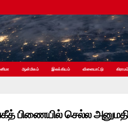
ினிமா
ஆன்மிகம்
இலக்கியம்
விளையாட்டு
கிராமம
கீத் பிணையில் செல்ல அனுமத