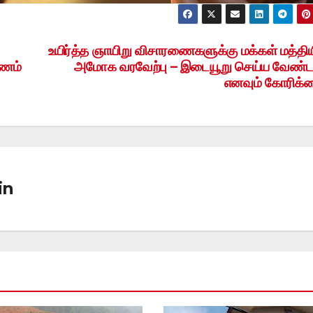
உயிர்த்த ஞாயிறு விசாரணைகளுக்கு மக்கள் மத்திய
யணம்
அமோக வரவேற்பு – இடையூறு செய்ய வேண்ட
எனவும் கோரிக்
in