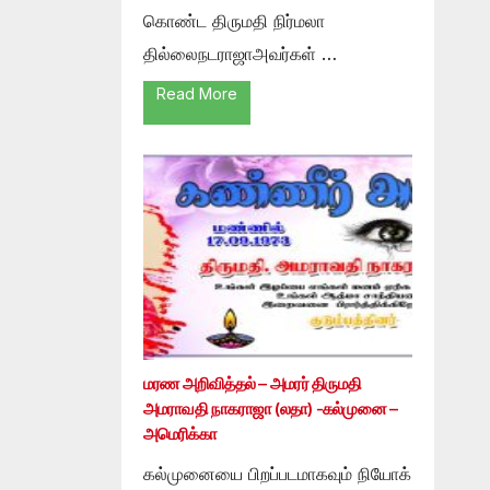
கொண்ட திருமதி நிர்மலா
தில்லைநடராஜாஅவர்கள் …
Read More
மரண அறிவித்தல் – அமரர் திருமதி
அமராவதி நாகராஜா (லதா) -கல்முனை –
அமெரிக்கா
கல்முனையை பிறப்படமாகவும் நியோக்