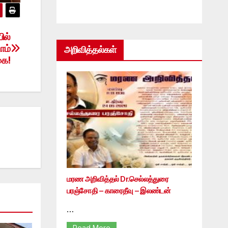
ில்
ாம்
அறிவித்தல்கள்
கை!
மரண அறிவித்தல் Dr.செல்லத்துரை
பரஞ்சோதி – காரைதீவு – இலண்டன்
…
Read More