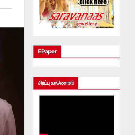
EPaper
சிறப்பு காணொளி