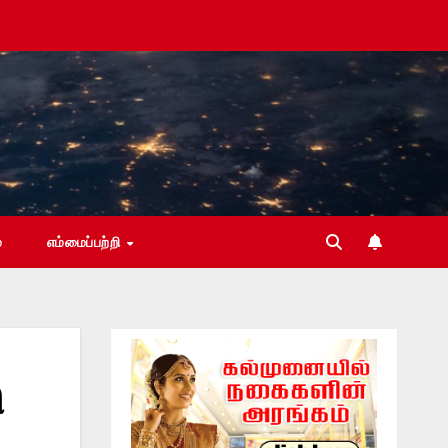
்
எம்மைப்பற்றி
ி