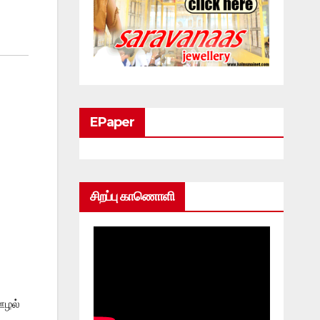
EPaper
சிறப்பு காணொளி
ஊழல்