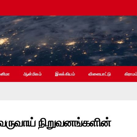
ினிமா
ஆன்மிகம்
இலக்கியம்
விளையாட்டு
கிராமம
 வருவாய் நிறுவனங்களின்