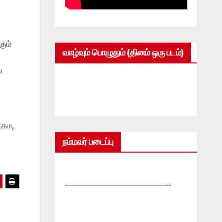
ும்
வாழ்வும் பொழுதும் (தினம் ஒரு படம்)
்
னகம,
நம்மவர் படைப்பு
—————————————-