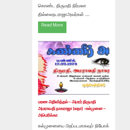
கொண்ட திருமதி நிர்மலா
தில்லைநடராஜாஅவர்கள் …
Read More
மரண அறிவித்தல் – அமரர் திருமதி
அமராவதி நாகராஜா (லதா) -கல்முனை –
அமெரிக்கா
கல்முனையை பிறப்படமாகவும் நியோக்