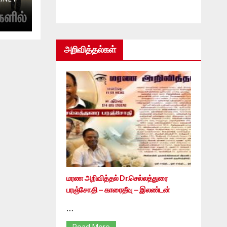
அறிவித்தல்கள்
மரண அறிவித்தல் Dr.செல்லத்துரை
பரஞ்சோதி – காரைதீவு – இலண்டன்
…
Read More