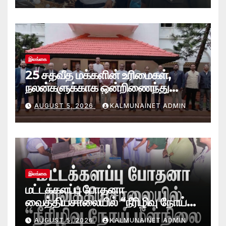
இலங்கை
25 சதவீத மக்களின் உரிமைகள்,
நலன்களுக்காக ஒன்றிணைந்து
செயற்படவே புதிய பேரவை; இந்திய
AUGUST 5, 2026
KALMUNAINET ADMIN
உயர்ஸ்தானிகரிடம் எடுத்துரைப்பு.!
இலங்கை
மட்டக்களப்பு போதனா
வைத்தியசாலையில் “நீரிழிவு நோய்
மீள்நிலை (Diabetes Remission)
AUGUST 5, 2026
KALMUNAINET ADMIN