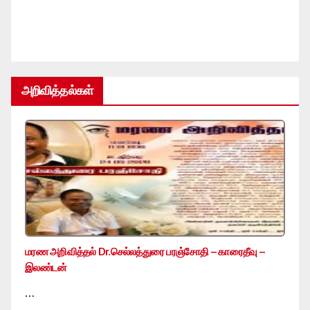
அறிவித்தல்கள்
மரண அறிவித்தல் Dr.செல்லத்துரை பரஞ்சோதி – காரைதீவு –
இலண்டன்
…