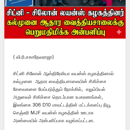
( வி.ரி.சகாதேவராஜா)
சிட்னி சிலோன் ஆஸ்திரேலியா லயன்ஸ் கழகத்தினால்
கல்முனை ஆதார வைத்தியசாலையின் சிகிச்சை
சேவைகளை மேம்படுத்தும் நோக்கில், எலும்பியல்
அறுவைச் சிகிச்சை தொடர்பான உபகரணங்கள்,
இலங்கை 306 D10 மாவட்டத்தின் மட்டக்களப்பு நியூ
செஞ்சுரி MJF லயன்ஸ் கழகத்தின் ஊடாக
அண்மையில் அன்பளிப்பாக வழங்கப்பட்டன.