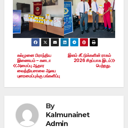
கல்முனை பிராந்திய
இளம் சீட்டுக்களின் ராகம்
Post
இணையம் – கனடா
2026 சிறப்பாக இடம்
அமைப்பு ஆதார
பெற்றது.
navigation
வைத்தியசாலை ஆலய
புனரமைப்புக்கு பங்களிப்பு
By
Kalmunainet
Admin