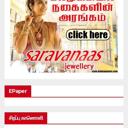
EPaper
சிறப்பு காணொளி