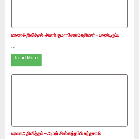
மரண அறிவித்தல்-அமரர் குமாரசேகரம் ரதிமலர் – பாண்டிருப்பு
…
Read More
மரண அறிவித்தல் – அமரர் சின்னத்தம்பி கந்தசாமி