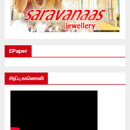
EPaper
சிறப்பு காணொளி