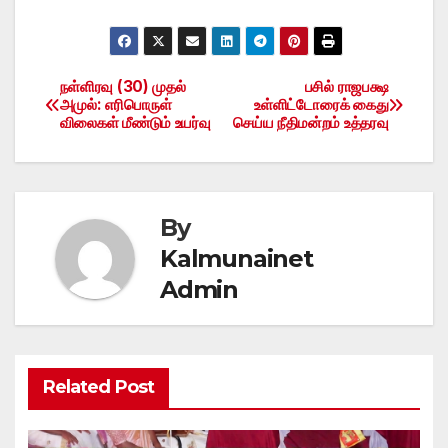
நள்ளிரவு (30) முதல்
பசில் ராஜபக்ஷ
Post
அமுல்: எரிபொருள்
உள்ளிட்டோரைக் கைது
விலைகள் மீண்டும் உயர்வு
செய்ய நீதிமன்றம் உத்தரவு
navigation
By
Kalmunainet
Admin
Related Post