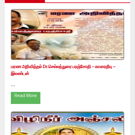
மரண அறிவித்தல் Dr.செல்லத்துரை பரஞ்சோதி – காரைதீவு –
இலண்டன்
…
Read More