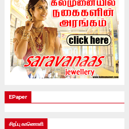
EPaper
சிறப்பு காணொளி