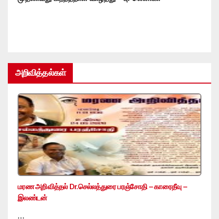
அறிவித்தல்கள்
மரண அறிவித்தல் Dr.செல்லத்துரை பரஞ்சோதி – காரைதீவு –
இலண்டன்
…