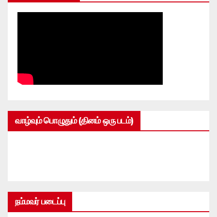
வாழ்வும் பொழுதும் (தினம் ஒரு படம்)
நம்மவர் படைப்பு