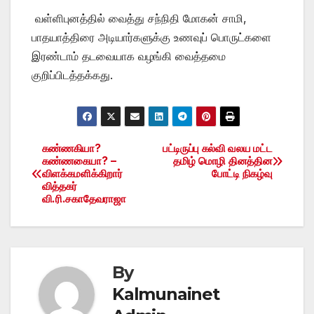
வள்ளிபுனத்தில் வைத்து சந்நிதி மோகன் சாமி,
பாதயாத்திரை அடியார்களுக்கு உணவுப் பொருட்களை
இரண்டாம் தடவையாக வழங்கி வைத்தமை
குறிப்பிடத்தக்கது.
கண்ணகியா?
பட்டிருப்பு கல்வி வலய மட்ட
Post
கண்ணகையா? –
தமிழ் மொழி தினத்தின
விளக்கமளிக்கிறார்
போட்டி நிகழ்வு
navigation
வித்தகர்
வி.ரி.சகாதேவராஜா
By
Kalmunainet