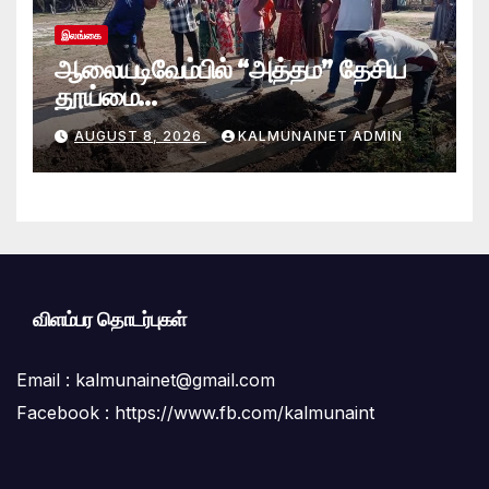
இலங்கை
ஆலையடிவேம்பில் “அத்தம” தேசிய
தூய்மை
வேலைத்திட்டம்.:ஆலையடிவேம்பு
AUGUST 8, 2026
KALMUNAINET ADMIN
பிரதேச செயலகமும் பிரதேச சபையும்
இணைந்து விசேட தூய்மைப் பணி.
விளம்பர தொடர்புகள்
Email :
kalmunainet@gmail.com
Facebook : https://www.fb.com/kalmunaint