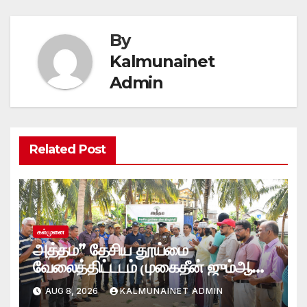
By
Kalmunainet
Admin
Related Post
கல்முனை
அத்தம” தேசிய தூய்மை
வேலைத்திட்டடம் முகைதீன் ஜும்ஆ
பெரிய பள்ளிவாசல்
AUG 8, 2026
KALMUNAINET ADMIN
வளாகத்தில்; களத்தில் இறங்கிய