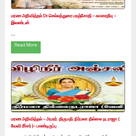
மரண அறிவித்தல் Dr.செல்லத்துரை பரஞ்சோதி – காரைதீவு –
இலண்டன்
…
Read More
மரண அறிவித்தல் – அமரர். திருமதி. நிர்மலா தில்லை நடராஜா (
வேவி ரீச்சர் )– பாண்டிருப்பு