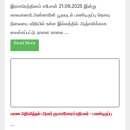
இராசரெத்தினம் சபேசன் 21.09.2025 இன்று
காலமானார்.அன்னாரின் பூதவுடல் பாண்டிருப்பு நெசவு
நிலையை வீதியில் உள்ள இல்லத்தில் அஞ்சலிக்காக
வைக்கப்பட்டு நாளை காலை …
Read More
மரண அறிவித்தல்-அமரர் குமாரசேகரம் ரதிமலர் – பாண்டிருப்பு
…