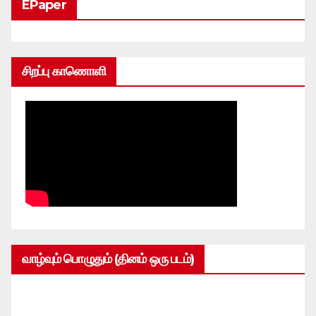
EPaper
சிறப்பு காணொளி
வாழ்வும் பொழுதும் (தினம் ஒரு படம்)