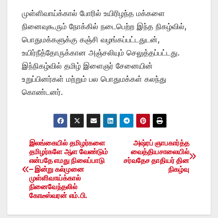
முள்ளிவாய்க்கால் போரில் உயிரிழந்த மக்களை
நினைவுகூரும் நோக்கில் நடைபெற்ற இந்த நிகழ்வில்,
பொதுமக்களுக்கு கஞ்சி வழங்கப்பட்டதுடன்,
உயிர்நீத்தோருக்கான அஞ்சலியும் செலுத்தப்பட்டது.
இந்நிகழ்வில் தமிழ் இளைஞர் சேனையின்
உறுப்பினர்கள் மற்றும் பல பொதுமக்கள் கலந்து
கொண்டனர்.
இலங்கையில் தமிழர்களை
அஷ்ரப் ஞாபகார்த்த
Post
தமிழர்களே ஆள வேண்டும்
வைத்தியசாலையில்
என்பதே எமது நிலைப்பாடு
சர்வதேச தாதியர் தின
navigation
– இன்று கல்முனை
நிகழ்வு
முள்ளிவாய்க்கால்
நினைவேந்தலில்
கோடீஸ்வரன் எம்.பி.