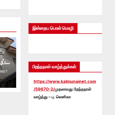
இன்றைய பொன் மொழி
ப்பு
பிறந்தநாள் வாழ்த்துக்கள்
INET
https://www.kalmunainet.com
/59670-2/
முதலாவது பிறந்தநாள்
வாழ்த்து – பு. லெனிகா