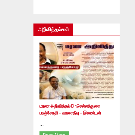
அறிவித்தல்கள்
மரண அறிவித்தல் Dr.செல்லத்துரை
பரஞ்சோதி – காரைதீவு – இலண்டன்
…
Read More