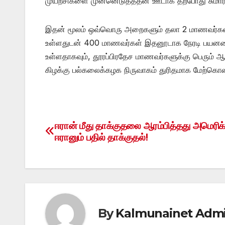
முயற்சிகளை முன்னெடுத்ததன் ஊடாக தற்போது சுமார் 515
இதன் மூலம் ஒவ்வொரு அறைகளும் தலா 2 மாணவர்
உள்ளதுடன் 400 மாணவர்கள் இதனூடாக நேரடி பயனடையு
உள்ளதாகவும், தூரப்பிரதேச மாணவர்களுக்கு பெரும்
கிழக்கு பல்கலைக்கழக நிருவாகம் துரிதமாக மேற்கொண்ட
ஈரான் மீது தாக்குதலை ஆரம்பித்தது அமெரிக்
Post
ஈரானும் பதில் தாக்குதல்!
navigation
By
Kalmunainet Adm