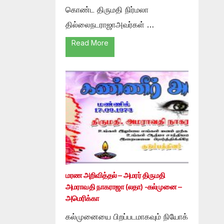
கொண்ட திருமதி நிர்மலா
தில்லைநடராஜாஅவர்கள் …
Read More
மரண அறிவித்தல் – அமரர் திருமதி
அமராவதி நாகராஜா (லதா) -கல்முனை –
அமெரிக்கா
கல்முனையை பிறப்படமாகவும் நியோக்