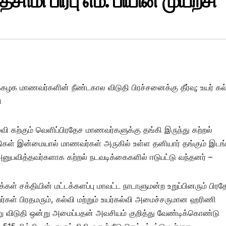
தசாமி பிரபு எம். பியின் முயற்சி
்கழக மாணவர்களின் நீண்டகால விடுதி பிரச்சனைக்கு தீர்வு; உயர் கல
ு
ி கற்கும் வெளிப்பிரதேச மாணவர்களுக்கு தங்கி இருந்து கற்றல்
ள் இன்மையால் மாணவர்கள் அருகில் உள்ள தனியார் தங்கும் இட
னுபவித்தவர்களாக கற்றல் நடவடிக்கைகளில் ஈடுபட்டு வந்தனர் –
் சக்தியின் மட்டக்களப்பு மாவட்ட நாடாளுமன்ற உறுப்பினரும் பிரத
்கள் பிரதமரும், கல்வி மற்றும் உயர்கல்வி அமைச்சருமான ஹரிணி
 விடுதி ஒன்று அமைப்பதன் அவசியம் குறித்து வேண்டிக்கொண்டு