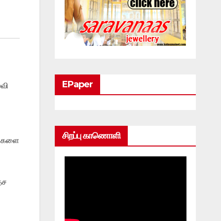
EPaper
்வி
சிறப்பு காணொளி
ங்களை
ேச