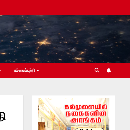
்
எம்மைப்பற்றி
தி