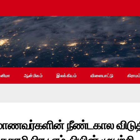
ினிமா
ஆன்மிகம்
இலக்கியம்
விளையாட்டு
கிராமம
மாணவர்களின் நீண்டகால விடு