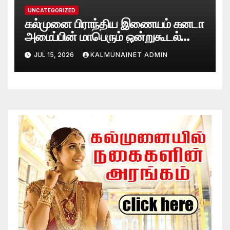
UNCATEGORIZED
கல்முனை பிராந்திய இணையம் கனடா
அமைப்பின் மாபெரும் ஒன்றுகூடல்
சிறப்பாக நடைபெற்றது
JUL 15, 2026
KALMUNAINET ADMIN