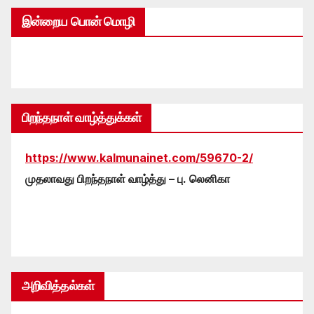
இன்றைய பொன் மொழி
பிறந்தநாள் வாழ்த்துக்கள்
https://www.kalmunainet.com/59670-2/
முதலாவது பிறந்தநாள் வாழ்த்து – பு. லெனிகா
அறிவித்தல்கள்