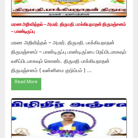
மரண அறிவித்தல் – அமரர். திருமதி. பாக்கியநாதன் திருமஞ்சனம்
– பாண்டிருப்பு
மரண அறிவித்தல் – அமரர். திருமதி. பாக்கியநாதன்
திருமஞ்சனம் – பாண்டிருப்பு பாண்டிருப்பை பிறப்பிடமாகவும்
வசிப்பிடமாகவும் கொண்ட திருமதி பாக்கியநாதன்
திருமஞ்சனம் ( வன்னிமை குடும்பம் ) …
Read More