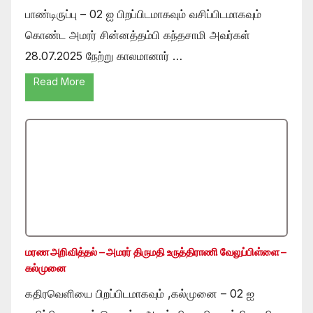
பாண்டிருப்பு – 02 ஐ பிறப்பிடமாகவும் வசிப்பிடமாகவும்
கொண்ட அமரர் சின்னத்தம்பி கந்தசாமி அவர்கள்
28.07.2025 நேற்று காலமானார் …
Read More
மரண அறிவித்தல் – அமரர் திருமதி உருத்திராணி வேலுப்பிள்ளை –
கல்முனை
கதிரவெளியை பிறப்பிடமாகவும் ,கல்முனை – 02 ஐ