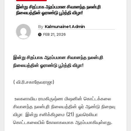
இன்று சிறப்பாக ஆரம்பமான சிவானந்த நலன்புரி
நிலையத்தின் ஓராண்டு பூர்த்தி விழா!
By
Kalmunainet Admin
FEB 21, 2026
இன்று சிறப்பாக ஆரம்பமான சிவானந்த நலன்புரி
நிலையத்தின் ஓராண்டு பூர்த்தி விழா!
( வி.ரி.சகாதேவராஜா)
உலகளாவிய ராமகிருஷ்ண மிஷனின் கொட்டக்கலை
சிவானந்த நலன்புரி நிலையத்தின் ஓர் ஆண்டு நிறைவு
விழா இன்று சனிக்கிழமை (21) நுவரெலியா
கொட்டகலையில் கோலாகலமாக ஆரம்பமாகியுள்ளது.