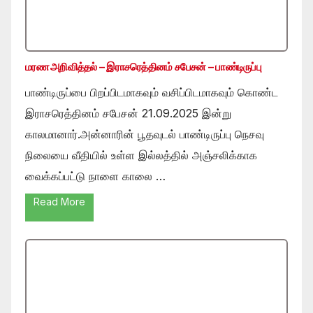
மரண அறிவித்தல் – இராசரெத்தினம் சபேசன் – பாண்டிருப்பு
பாண்டிருப்பை பிறப்பிடமாகவும் வசிப்பிடமாகவும் கொண்ட
இராசரெத்தினம் சபேசன் 21.09.2025 இன்று
காலமானார்.அன்னாரின் பூதவுடல் பாண்டிருப்பு நெசவு
நிலையை வீதியில் உள்ள இல்லத்தில் அஞ்சலிக்காக
வைக்கப்பட்டு நாளை காலை …
Read More