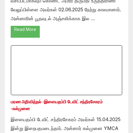
வசிப்பிடமாகவும் கொண்ட அமரர் திருமதி உருத்திராணி
வேலுப்பிள்ளை அவர்கள் 02.06.2025 நேற்று காலமானார்.
அன்னாரின் பூதவுடல் அஞ்சலிக்காக இல …
Read More
மரண அறிவித்தல் -இளையதம்பி டேவிட் சந்திரசேகரம்
-கல்முனை
இளையதம்பி டேவிட் சந்திரசேகரம் அவர்கள் 15.04.2025
இன்று இறைபதமடைந்தார். அன்னார் கல்முனை YMCA