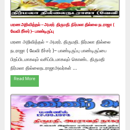
மரண அறிவித்தல் – அமரர். திருமதி. நிர்மலா தில்லை நடராஜா (
வேவி ரீச்சர் )– பாண்டிருப்பு
மரண அறிவித்தல் – அமரர். திருமதி. நிர்மலா தில்லை
நடராஜா ( வேவி ரீச்சர் )– பாண்டிருப்பு பாண்டிருப்பை
பிறப்பிடமாகவும் வசிப்பிடமாகவும் கொண்ட திருமதி
நிர்மலா தில்லைநடராஜாஅவர்கள் …
Read More