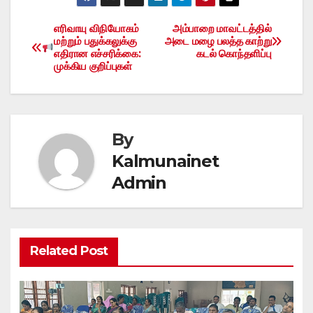
எரிவாயு விநியோகம்
அம்பாறை மாவட்டத்தில்
Post
மற்றும் பதுக்கலுக்கு
அடை மழை பலத்த காற்று
எதிரான எச்சரிக்கை:
கடல் கொந்தளிப்பு
navigation
முக்கிய குறிப்புகள்
By
Kalmunainet
Admin
Related Post