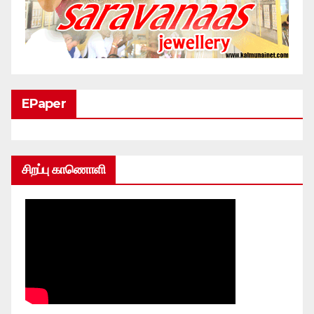
EPaper
சிறப்பு காணொளி