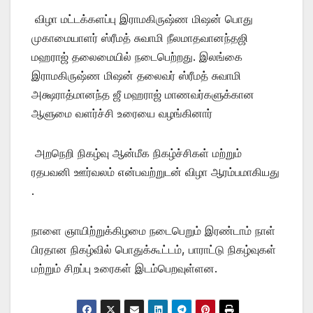
விழா மட்டக்களப்பு இராமகிருஷ்ண மிஷன் பொது
முகாமையாளர் ஸ்ரீமத் சுவாமி நீலமாதவானந்தஜி
மஹராஜ் தலைமையில் நடைபெற்றது. இலங்கை
இராமகிருஷ்ண மிஷன் தலைவர் ஸ்ரீமத் சுவாமி
அக்ஷராத்மானந்த ஜீ மஹராஜ் மாணவர்களுக்கான
ஆளுமை வளர்ச்சி உரையை வழங்கினார்
அறநெறி நிகழ்வு ஆன்மீக நிகழ்ச்சிகள் மற்றும்
ரதபவனி ஊர்வலம் என்பவற்றுடன் விழா ஆரம்பமாகியது
.
நாளை ஞாயிற்றுக்கிழமை நடைபெறும் இரண்டாம் நாள்
பிரதான நிகழ்வில் பொதுக்கூட்டம், பாராட்டு நிகழ்வுகள்
மற்றும் சிறப்பு உரைகள் இடம்பெறவுள்ளன.