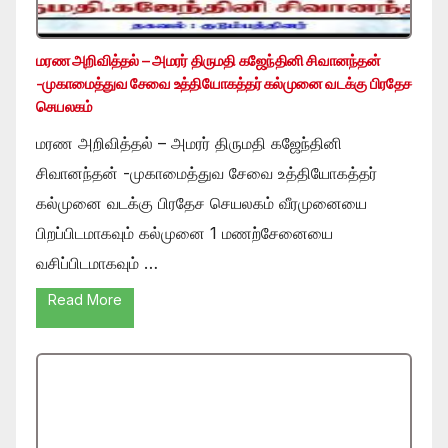
மரண அறிவித்தல் – அமரர் திருமதி கஜேந்தினி சிவானந்தன்
-முகாமைத்துவ சேவை உத்தியோகத்தர் கல்முனை வடக்கு பிரதேச
செயலகம்
மரண அறிவித்தல் – அமரர் திருமதி கஜேந்தினி
சிவானந்தன் -முகாமைத்துவ சேவை உத்தியோகத்தர்
கல்முனை வடக்கு பிரதேச செயலகம் வீரமுனையை
பிறப்பிடமாகவும் கல்முனை 1 மணற்சேனையை
வசிப்பிடமாகவும் …
Read More