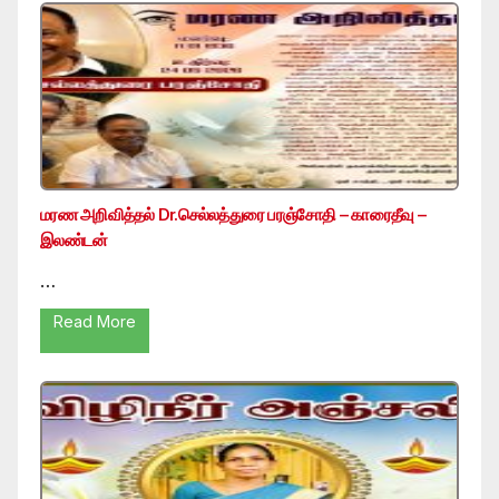
மரண அறிவித்தல் Dr.செல்லத்துரை பரஞ்சோதி – காரைதீவு –
இலண்டன்
…
Read More