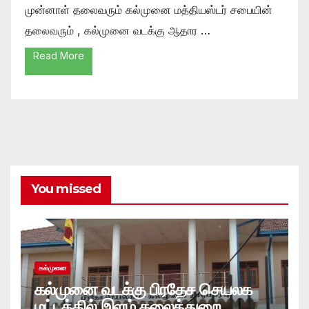
முன்னாள் தலைவரும் கல்முனை மத்தியஸ்டர் சபையின்
தலைவரும் , கல்முனை வடக்கு ஆதார …
Read More
You missed
கல்முனை
கல்முனை வடக்கு பிரதேச செயலக
மட்டத்தில் இளம் கலைத்துறை