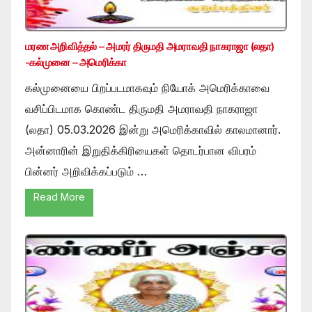
மரண அறிவித்தல் – அமரர் திருமதி அமராவதி நாகராஜா (லதா)
-கல்முனை – அமெரிக்கா
கல்முனையை பிறப்படமாகவும் நியோக் அமெரிக்காவை
வசிப்பிடமாக கொண்ட திருமதி அமராவதி நாகராஜா
(லதா) 05.03.2026 இன்று அமெரிக்காவில் காலமானார்.
அன்னாரின் இறுதிக்கிரியைகள் தொடர்பான விபரம்
பின்னர் அறிவிக்கப்படும் …
Read More