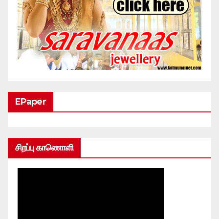
EPaper
சிறப்பு காணொளி