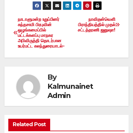
நாடாளுமன்ற உறுப்பினர்
நாவிதன்வெளி
Post
கந்தசாமி பிரபுவின்
பிராந்தியத்தில் முதல்
ஒழுங்கமைப்பில்
சட்டத்தரணி ஜனுஷா!
navigation
மட்டக்களப்பு மாநகர
அபிவிருத்தி தொடர்பான
உயர்மட்ட கலந்துரையாடல்-
By
Kalmunainet
Admin
Related Post