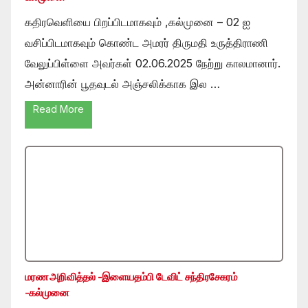
கதிரவெளியை பிறப்பிடமாகவும் ,கல்முனை – 02 ஐ
வசிப்பிடமாகவும் கொண்ட அமரர் திருமதி உருத்திராணி
வேலுப்பிள்ளை அவர்கள் 02.06.2025 நேற்று காலமானார்.
அன்னாரின் பூதவுடல் அஞ்சலிக்காக இல …
Read More
மரண அறிவித்தல் -இளையதம்பி டேவிட் சந்திரசேகரம்
-கல்முனை