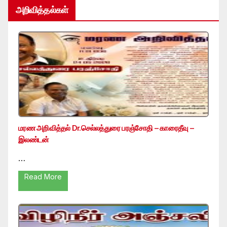
அறிவித்தல்கள்
மரண அறிவித்தல் Dr.செல்லத்துரை பரஞ்சோதி – காரைதீவு –
இலண்டன்
…
Read More