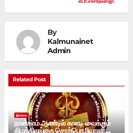
navigation
வி.ரி.சகாதேவராஜா.
By
Kalmunainet
Admin
Related Post
இலங்கை
நான்காம் ஆண்டில் காலடி வைக்கும்
கிழக்கிலங்கை சொற்பொழிவாளர்