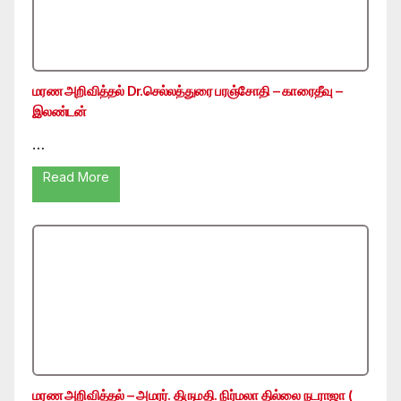
மரண அறிவித்தல் Dr.செல்லத்துரை பரஞ்சோதி – காரைதீவு –
இலண்டன்
…
Read More
மரண அறிவித்தல் – அமரர். திருமதி. நிர்மலா தில்லை நடராஜா (