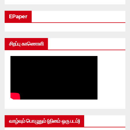
EPaper
சிறப்பு காணொளி
வாழ்வும் பொழுதும் (தினம் ஒரு படம்)