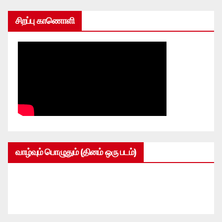
சிறப்பு காணொளி
வாழ்வும் பொழுதும் (தினம் ஒரு படம்)