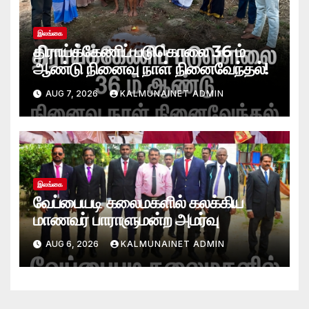
இலங்கை
திராய்க்கேணிப் படுகொலை 36 ம்
ஆண்டு நினைவு நாள் நினைவேந்தல்!
AUG 7, 2026
KALMUNAINET ADMIN
இலங்கை
வேப்பையடி கலைமகளில் கலக்கிய
மாணவர் பாராளுமன்ற அமர்வு
AUG 6, 2026
KALMUNAINET ADMIN