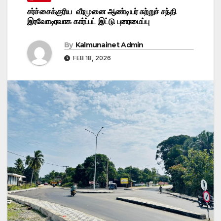
சர்ச்சைக்குரிய வீரமுனை ஆண்டியர் சுற்றுச் சந்தி
இரவோடிரவாக கார்ப்பட் இட்டு புனரமைப்பு
By
Kalmunainet Admin
FEB 18, 2026