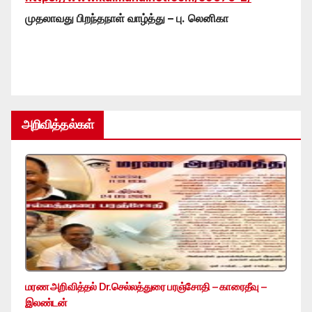
முதலாவது பிறந்தநாள் வாழ்த்து – பு. லெனிகா
அறிவித்தல்கள்
மரண அறிவித்தல் Dr.செல்லத்துரை பரஞ்சோதி – காரைதீவு –
இலண்டன்