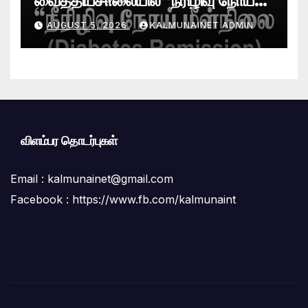
வைத்தியசாலையில் “நீரிழிவு நோய்
மீள்நிலை (Diabetes Remission)
AUGUST 5, 2026
KALMUNAINET ADMIN
கிளினிக்” வெற்றிகரமாக ஆரம்பம்
விளம்பர தொடர்புகள்
Email :
kalmunainet@gmail.com
Facebook : https://www.fb.com/kalmunaint