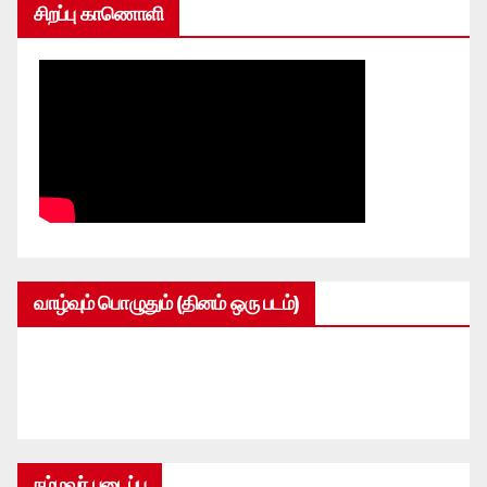
சிறப்பு காணொளி
வாழ்வும் பொழுதும் (தினம் ஒரு படம்)
நம்மவர் படைப்பு