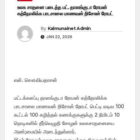
உலக சாதனை படைத்த மட். தாளங்குடா ரோமன்
கத்தோலிக்க பாடசாலை மாணவன் றிசோன் ரோபட்
By
Kalmunainet Admin
JAN 22, 2026
என். சௌவியதாசன்
மட்டக்களப்பு தாளங்குடா ரோமன் கத்தோலிக்க
பாடசாலை மாணவன் றிசோன் றோபட் பெட்டி வடிவ 100
கூட்டல் 100 கழித்தல் கணக்குகளுக்கு 2 நிமிடம் 10
நொடிகளில் தீர்வெழுதி சோழன் உலகசாதனையை
அண்;மையில் அடைந்துள்ளார்.
இவர் சோழன் உலக சாதனை புத்தக நிறுவனத்தின்