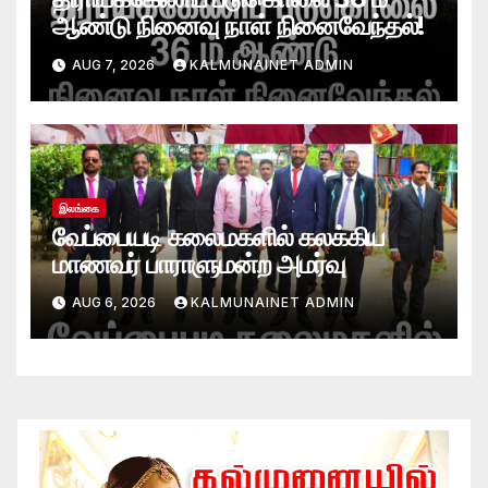
ஆண்டு நினைவு நாள் நினைவேந்தல்!
AUG 7, 2026
KALMUNAINET ADMIN
இலங்கை
வேப்பையடி கலைமகளில் கலக்கிய
மாணவர் பாராளுமன்ற அமர்வு
AUG 6, 2026
KALMUNAINET ADMIN