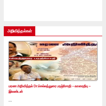
அறிவித்தல்கள்
மரண அறிவித்தல் Dr.செல்லத்துரை பரஞ்சோதி – காரைதீவு –
இலண்டன்
…