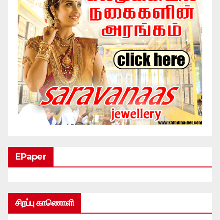
EPaper
சிறப்பு காணொளி