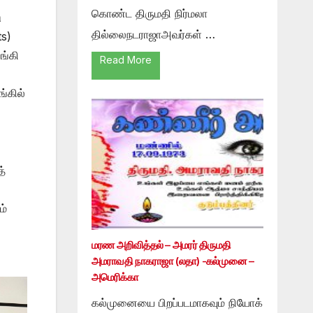
கொண்ட திருமதி நிர்மலா
ு
தில்லைநடராஜாஅவர்கள் …
ts)
ங்கி
Read More
்கில்
த்
ம்
மரண அறிவித்தல் – அமரர் திருமதி
அமராவதி நாகராஜா (லதா) -கல்முனை –
அமெரிக்கா
கல்முனையை பிறப்படமாகவும் நியோக்