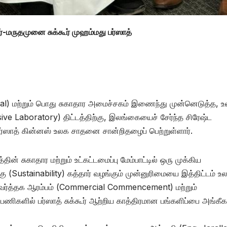
மருதமுனை சுக்கூர் முஹம்மது பர்ஸாத்
hal) மற்றும் பொது சுகாதார அமைச்சகம் இணைந்து முன்னெடுத்த, உ
sive Laboratory) திட்டத்திற்கு, இலங்கையைச் சேர்ந்த சிரேஷ்ட
ு பர்ஸாத் கின்னஸ் உலக சாதனை சான்றிதழைப் பெற்றுள்ளார்.
தின் சுகாதார மற்றும் உட்கட்டமைப்பு மேம்பாட்டில் ஒரு முக்கிய
 (Sustainability) கத்தார் வழங்கும் முன்னுரிமையை இத்திட்டம் உல
ன் வர்த்தக ஆரம்பம் (Commercial Commencement) மற்றும்
பணிகளில் பர்ஸாத் சுக்கூர் ஆற்றிய காத்திரமான பங்களிப்பை அங்கீகர