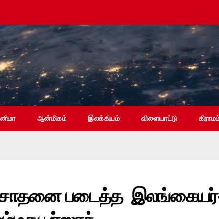
ினிமா
ஆன்மிகம்
இலக்கியம்
விளையாட்டு
கிராமம
லக சாதனை படைத்த இலங்கையர்