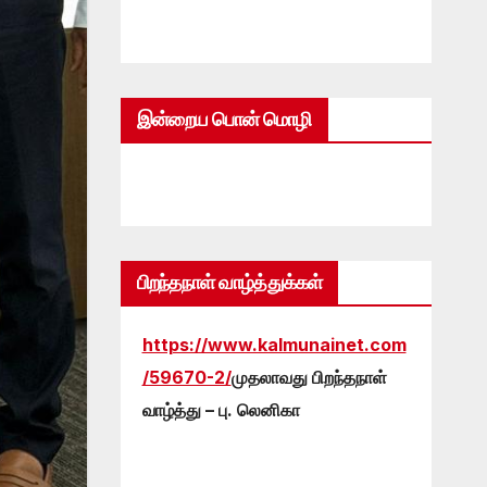
இன்றைய பொன் மொழி
பிறந்தநாள் வாழ்த்துக்கள்
https://www.kalmunainet.com
/59670-2/
முதலாவது பிறந்தநாள்
வாழ்த்து – பு. லெனிகா