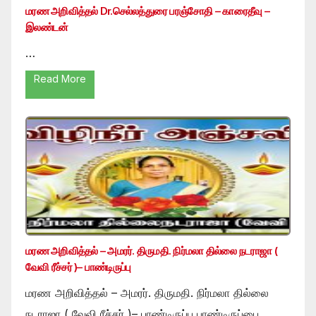
மரண அறிவித்தல் Dr.செல்லத்துரை பரஞ்சோதி – காரைதீவு –
இலண்டன்
…
Read More
மரண அறிவித்தல் – அமரர். திருமதி. நிர்மலா தில்லை நடராஜா (
வேவி ரீச்சர் )– பாண்டிருப்பு
மரண அறிவித்தல் – அமரர். திருமதி. நிர்மலா தில்லை
நடராஜா ( வேவி ரீச்சர் )– பாண்டிருப்பு பாண்டிருப்பை