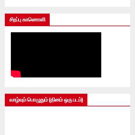
சிறப்பு காணொளி
வாழ்வும் பொழுதும் (தினம் ஒரு படம்)