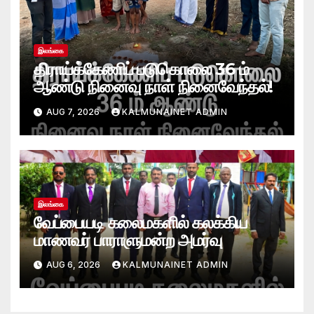
இலங்கை
திராய்க்கேணிப் படுகொலை 36 ம்
ஆண்டு நினைவு நாள் நினைவேந்தல்!
AUG 7, 2026
KALMUNAINET ADMIN
இலங்கை
வேப்பையடி கலைமகளில் கலக்கிய
மாணவர் பாராளுமன்ற அமர்வு
AUG 6, 2026
KALMUNAINET ADMIN