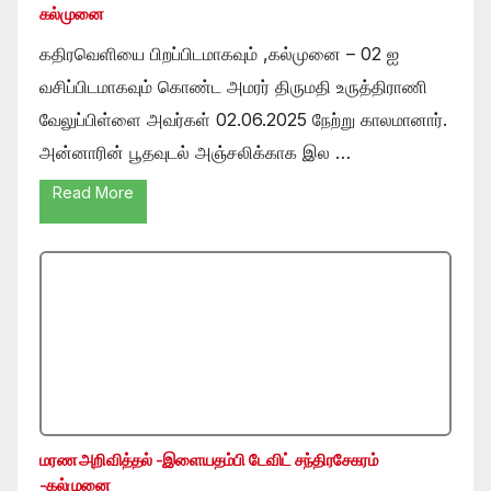
கல்முனை
கதிரவெளியை பிறப்பிடமாகவும் ,கல்முனை – 02 ஐ
வசிப்பிடமாகவும் கொண்ட அமரர் திருமதி உருத்திராணி
வேலுப்பிள்ளை அவர்கள் 02.06.2025 நேற்று காலமானார்.
அன்னாரின் பூதவுடல் அஞ்சலிக்காக இல …
Read More
மரண அறிவித்தல் -இளையதம்பி டேவிட் சந்திரசேகரம்
-கல்முனை