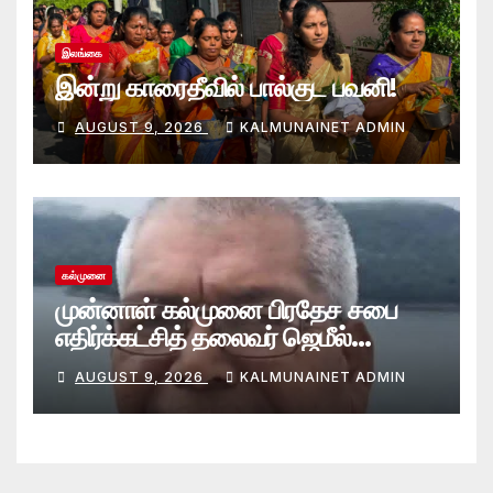
இலங்கை
இன்று காரைதீவில் பால்குட பவனி!
AUGUST 9, 2026
KALMUNAINET ADMIN
கல்முனை
முன்னாள் கல்முனை பிரதேச சபை
எதிர்க்கட்சித் தலைவர் ஜெமீல்
காலமானார்.!
AUGUST 9, 2026
KALMUNAINET ADMIN