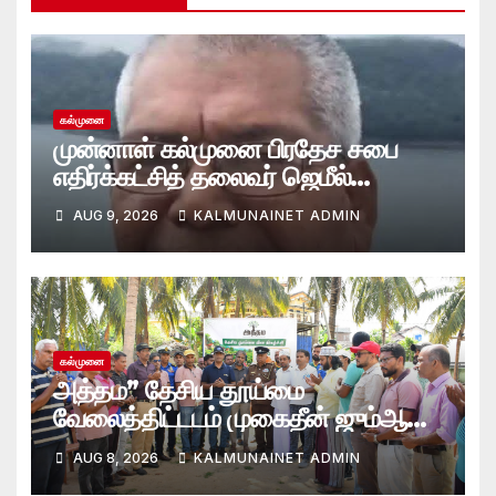
கல்முனை
முன்னாள் கல்முனை பிரதேச சபை
எதிர்க்கட்சித் தலைவர் ஜெமீல்
காலமானார்.!
AUG 9, 2026
KALMUNAINET ADMIN
கல்முனை
அத்தம” தேசிய தூய்மை
வேலைத்திட்டடம் முகைதீன் ஜும்ஆ
பெரிய பள்ளிவாசல்
AUG 8, 2026
KALMUNAINET ADMIN
வளாகத்தில்; களத்தில் இறங்கிய