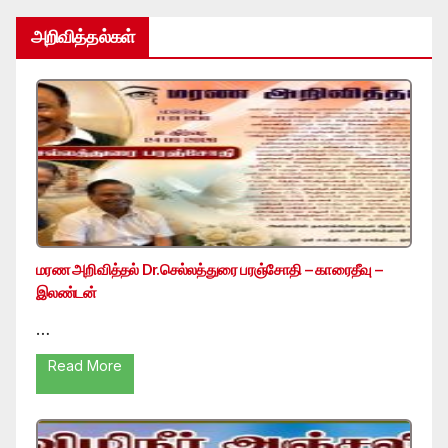
அறிவித்தல்கள்
மரண அறிவித்தல் Dr.செல்லத்துரை பரஞ்சோதி – காரைதீவு –
இலண்டன்
…
Read More