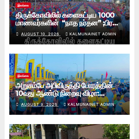
இலங்கை
திருக்கோவிலில் களைகட்டிய 1000
மாணவர்களின் “நாத நர்தன” ;பிரதி
போலீஸ் மாஅதிபரும் பங்கேற்பு
AUGUST 10, 2026
KALMUNAINET ADMIN
இலங்கை
அறுகம்பே அபிவிருத்தி போரத்தின்
10வது ஆண்டு நிறைவு விழா:
அறுகம்பே அரை மரதன் ஓட்டத்தில்
AUGUST 9, 2026
KALMUNAINET ADMIN
இலங்கை சிவராஜன் முதலிடம்!