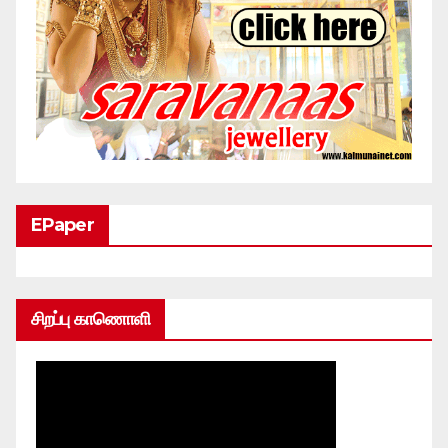
EPaper
சிறப்பு காணொளி