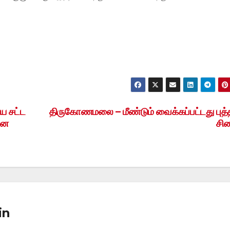
ய சட்ட
திருகோணமலை – மீண்டும் வைக்கப்பட்டது புத்த
ஷன
சி
in