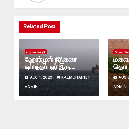
Related Post
பிரதான செய்தி
பிரதான செ
ஹோர்முஸ் நீரிணை
மலைய
ஒப்பந்தம் ஓர் இரு
தொடர
தினங்களில் எட்டப்படும்
மண்சர
AUG 4, 2026
KALMUNAINET
AUG 3
என்கிறார் அமெரிக்க
புதைந
கருவூலச் செயலாளர்
ADMIN
ADMIN
ஸ்காட் பெசென்ட்!