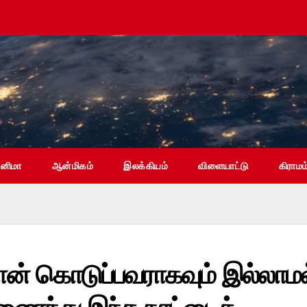
ினிமா
ஆன்மிகம்
இலக்கியம்
விளையாட்டு
கிராமம
நான் கொடுப்பவராகவும் இல்லாமல