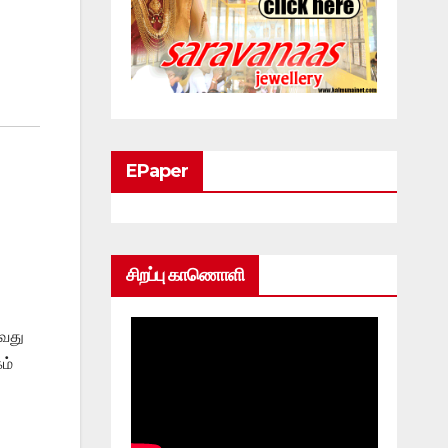
EPaper
சிறப்பு காணொளி
ுவது
ம்