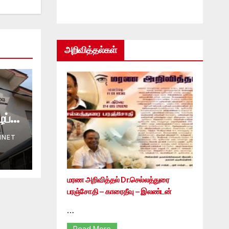
அறிவித்தல்கள்
ப்பு
INET
மரண அறிவித்தல் Dr.செல்லத்துரை
பரஞ்சோதி – காரைதீவு – இலண்டன்
…
Read More