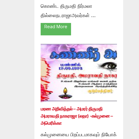
கொண்ட திருமதி நிர்மலா
தில்லைநடராஜாஅவர்கள் …
Read More
மரண அறிவித்தல் – அமரர் திருமதி
அமராவதி நாகராஜா (லதா) -கல்முனை –
அமெரிக்கா
கல்முனையை பிறப்படமாகவும் நியோக்