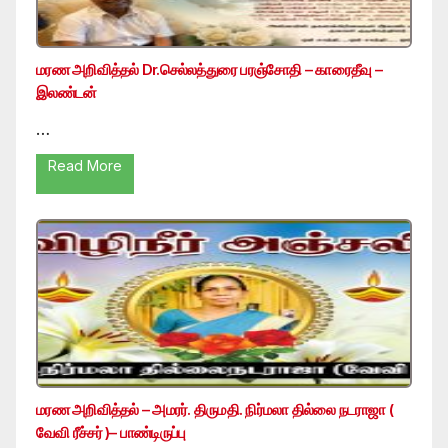
மரண அறிவித்தல் Dr.செல்லத்துரை பரஞ்சோதி – காரைதீவு –
இலண்டன்
…
Read More
மரண அறிவித்தல் – அமரர். திருமதி. நிர்மலா தில்லை நடராஜா (
வேவி ரீச்சர் )– பாண்டிருப்பு