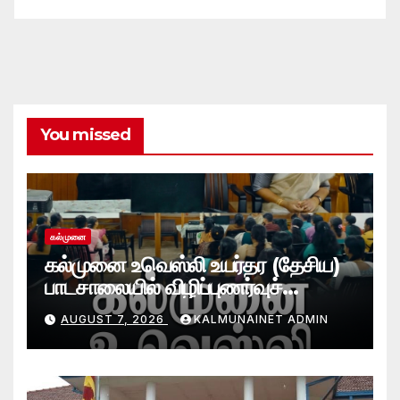
You missed
கல்முனை
கல்முனை உவெஸ்லி உயர்தர (தேசிய)
பாடசாலையில் விழிப்புணர்வுச்
செயலமர்வு
AUGUST 7, 2026
KALMUNAINET ADMIN