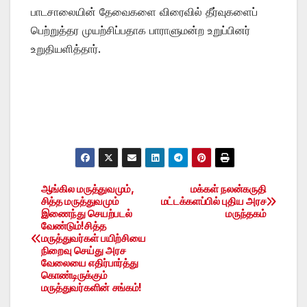
பாடசாலையின் தேவைகளை விரைவில் தீர்வுகளைப்
பெற்றுத்தர முயற்சிப்பதாக பாராளுமன்ற உறுப்பினர்
உறுதியளித்தார்.
ஆங்கில மருத்துவமும்,
மக்கள் நலன்கருதி
Post
சித்த மருத்துவமும்
மட்டக்களப்பில் புதிய அரச
இணைந்து செயற்படல்
மருந்தகம்
navigation
வேண்டும்!சித்த
மருத்துவர்கள் பயிற்சியை
நிறைவு செய்து அரச
வேலையை எதிர்பார்த்து
கொண்டிருக்கும்
மருத்துவர்களின் சங்கம்!