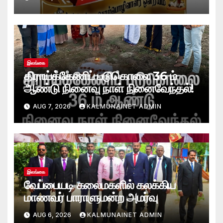
வாழ்த்துக்கள்!
இலங்கை
திராய்க்கேணிப் படுகொலை 36 ம்
ஆண்டு நினைவு நாள் நினைவேந்தல்!
AUG 7, 2026
KALMUNAINET ADMIN
இலங்கை
வேப்பையடி கலைமகளில் கலக்கிய
மாணவர் பாராளுமன்ற அமர்வு
AUG 6, 2026
KALMUNAINET ADMIN