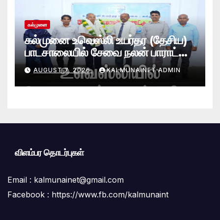
கல்முனை
கல்முனை உவெஸ்லி உயர்தர (தேசிய)
பாடசாலையில் சேவை நலன் பாராட்டு
விழா சிறப்பாக நடைபெற்றது
AUGUST 7, 2026
KALMUNAINET ADMIN
விளம்பர தொடர்புகள்
Email :
kalmunainet@gmail.com
Facebook : https://www.fb.com/kalmunaint