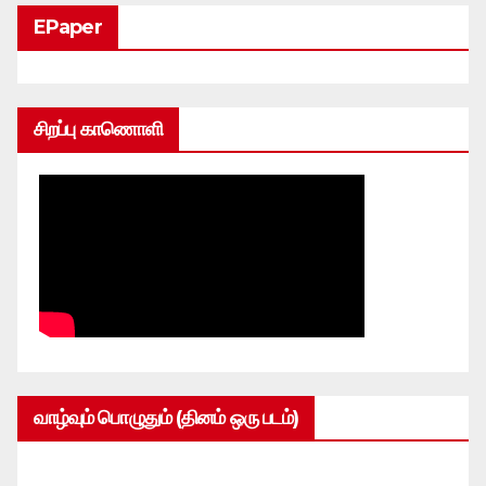
EPaper
சிறப்பு காணொளி
வாழ்வும் பொழுதும் (தினம் ஒரு படம்)