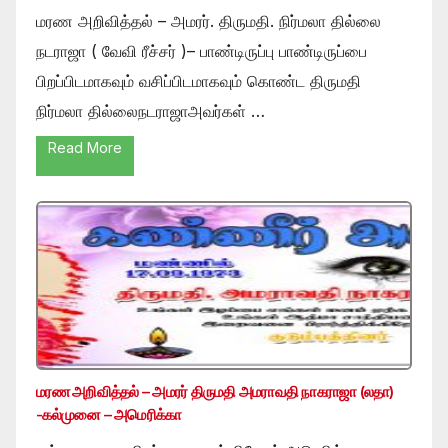
மரண அறிவித்தல் – அமரர். திருமதி. நிர்மலா தில்லை
நடராஜா ( வேவி ரீச்சர் )– பாண்டிருப்பு பாண்டிருப்பை
பிறப்பிடமாகவும் வசிப்பிடமாகவும் கொண்ட திருமதி
நிர்மலா தில்லைநடராஜாஅவர்கள் …
Read More
மரண அறிவித்தல் – அமரர் திருமதி அமராவதி நாகராஜா (லதா)
-கல்முனை – அமெரிக்கா