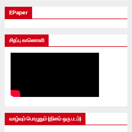
EPaper
சிறப்பு காணொளி
வாழ்வும் பொழுதும் (தினம் ஒரு படம்)