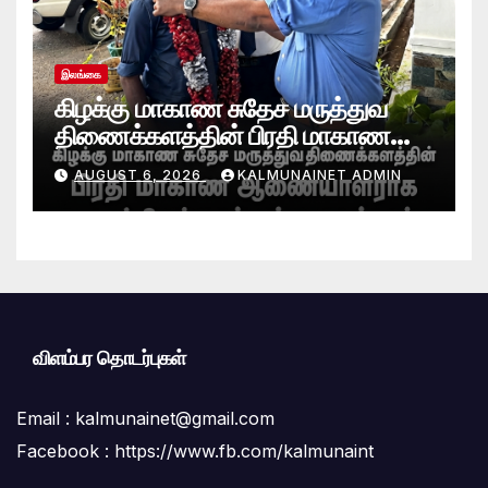
இலங்கை
கிழக்கு மாகாண சுதேச மருத்துவ
திணைக்களத்தின் பிரதி மாகாண
ஆணையாளராக வைத்தியர் அன்டன்
AUGUST 6, 2026
KALMUNAINET ADMIN
அனஸ்டீன் கடமையேற்பு!
விளம்பர தொடர்புகள்
Email :
kalmunainet@gmail.com
Facebook : https://www.fb.com/kalmunaint