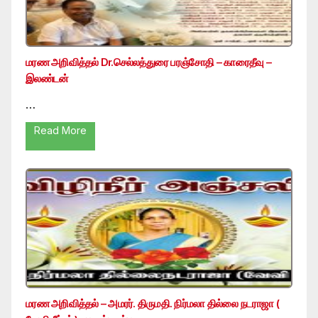
மரண அறிவித்தல் Dr.செல்லத்துரை பரஞ்சோதி – காரைதீவு –
இலண்டன்
…
Read More
மரண அறிவித்தல் – அமரர். திருமதி. நிர்மலா தில்லை நடராஜா (