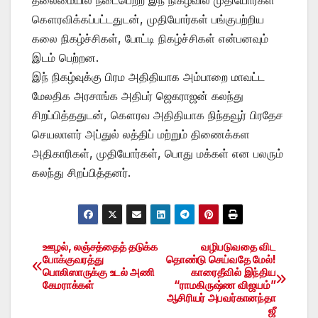
கௌரவிக்கப்பட்டதுடன், முதியோர்கள் பங்குபற்றிய
கலை நிகழ்ச்சிகள், போட்டி நிகழ்ச்சிகள் என்பனவும்
இடம் பெற்றன.
இந் நிகழ்வுக்கு பிரம அதிதியாக அம்பாறை மாவட்ட
மேலதிக அரசாங்க அதிபர் ஜெகராஜன் கலந்து
சிறப்பித்ததுடன், கௌரவ அதிதியாக நிந்தவூர் பிரதேச
செயலாளர் அப்துல் லத்திப் மற்றும் திணைக்கள
அதிகாரிகள், முதியோர்கள், பொது மக்கள் என பலரும்
கலந்து சிறப்பித்தனர்.
ஊழல், லஞ்சத்தைத் தடுக்க
வழிபடுவதை விட
Post
போக்குவரத்து
தொண்டு செய்வதே மேல்!
பொலிஸாருக்கு உடல் அணி
காரைதீவில் இந்திய
navigation
கேமராக்கள்
“ராமகிருஷ்ண விஜயம்”
ஆசிரியர் அபவர்கானந்தா
ஜீ