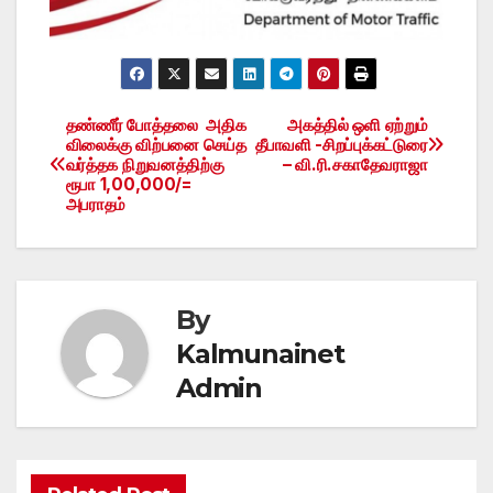
தண்ணீர் போத்தலை அதிக
அகத்தில் ஒளி ஏற்றும்
Post
விலைக்கு விற்பனை செய்த
தீபாவளி -சிறப்புக்கட்டுரை
வர்த்தக நிறுவனத்திற்கு
– வி.ரி.சகாதேவராஜா
navigation
ரூபா 1,00,000/=
அபராதம்
By
Kalmunainet
Admin