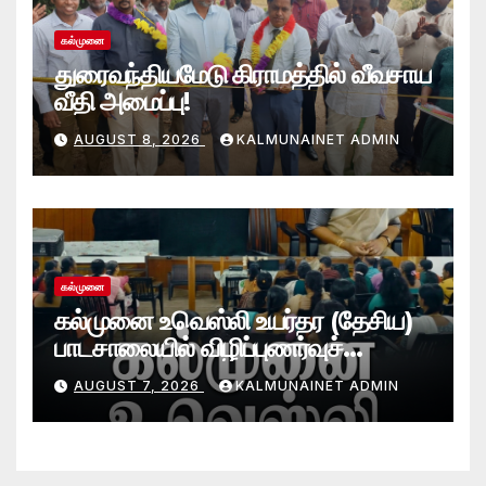
கல்முனை
துரைவந்தியமேடு கிராமத்தில் வீவசாய
வீதி அமைப்பு!
AUGUST 8, 2026
KALMUNAINET ADMIN
கல்முனை
கல்முனை உவெஸ்லி உயர்தர (தேசிய)
பாடசாலையில் விழிப்புணர்வுச்
செயலமர்வு
AUGUST 7, 2026
KALMUNAINET ADMIN