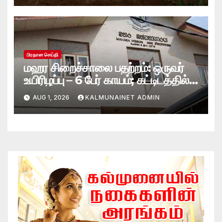
பிரதான செய்தி
மஹர சிறைச்சாலை பதற்றம்: ஒருவர்
உயிரிழப்பு – 6 பேர் காயம்; கட்டிடத்தில்
பாரிய தீ
AUG 1, 2026
KALMUNAINET ADMIN