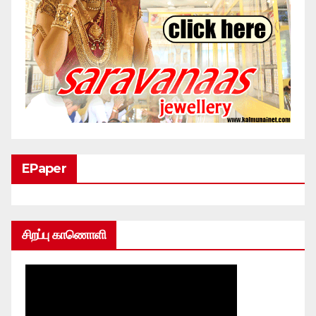
EPaper
சிறப்பு காணொளி