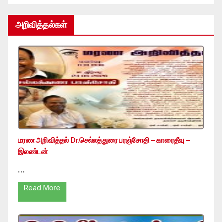
அறிவித்தல்கள்
மரண அறிவித்தல் Dr.செல்லத்துரை பரஞ்சோதி – காரைதீவு –
இலண்டன்
…
Read More