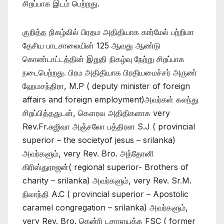
சிறப்பாக இடம் பெற்றது.
குறித்த நிகழ்வில் பிரதம அதிதியாக கார்மேல் பற்றிமா
தேசிய பாடசாலையின் 125 ஆவது ஆண்டு
கொண்டாட்டத்தின் இறுதி நிகழ்வு நேற்று சிறப்பாக
நடைபெற்றது. பிரம அதிதியாக பிரதியமைச்சர் அருண்
ஹேமசந்திரா, M.P ( deputy minister of foreign
affairs and foreign employment)அவர்கள் கலந்து
சிறப்பித்ததுடன், கௌரவ அதிதிகளாக very
Rev.Fr.சுஜிவா அஞ்சலோ பத்திரன S.J ( provincial
superior – the societyof jesus – srilanka)
அவர்களும், very Rev. Bro. அந்தோனி
கிரிஸ்துராஜன்( regional superior- Brothers of
charity – srilanka) அவர்களும், very Rev. Sr.M.
நிலாந்தி A.C ( provincial superior – Apostolic
caramel congregation – srilanka) அவர்களும்,
very Rev. Bro. கென்ரி டசாநாயக்க FSC ( former