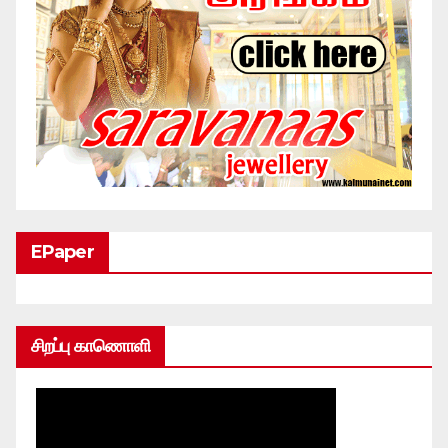
EPaper
சிறப்பு காணொளி