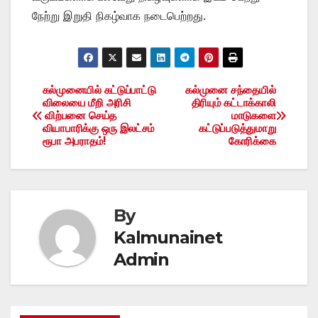
நேற்று இறுதி நிகழ்வாக நடைபெற்றது.
கல்முனையில் கட்டுப்பாட்டு
கல்முனை சந்தையில்
Post
விலையை மீறி அரிசி
திரியும் கட்டாக்காலி
விற்பனை செய்த
மாடுகளை
navigation
வியாபாரிக்கு ஒரு இலட்சம்
கட்டுப்படுத்துமாறு
ரூபா அபராதம்!
கோரிக்கை
By
Kalmunainet
Admin