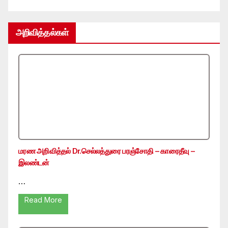
அறிவித்தல்கள்
மரண அறிவித்தல் Dr.செல்லத்துரை பரஞ்சோதி – காரைதீவு –
இலண்டன்
…
Read More