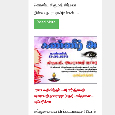
கொண்ட திருமதி நிர்மலா
தில்லைநடராஜாஅவர்கள் …
Read More
மரண அறிவித்தல் – அமரர் திருமதி
அமராவதி நாகராஜா (லதா) -கல்முனை –
அமெரிக்கா
கல்முனையை பிறப்படமாகவும் நியோக்