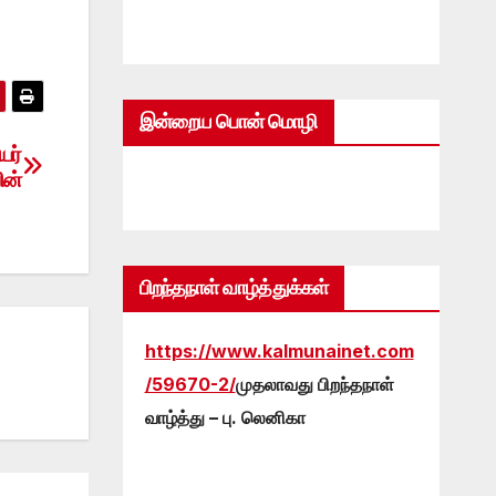
இன்றைய பொன் மொழி
யர்
ின்
பிறந்தநாள் வாழ்த்துக்கள்
https://www.kalmunainet.com
/59670-2/
முதலாவது பிறந்தநாள்
வாழ்த்து – பு. லெனிகா