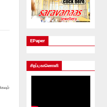
EPaper
சிறப்பு காணொளி
ிகவும்