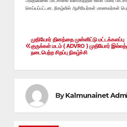
அதேவேளை பாடசாலை வளாகத்தில் உள்ள பாலர் பாடசாலை ச
செய்யப்பட்டன. நிகழ்வில் ஆசிரியர்கள் மாணவர்கள் ப
முதியோர் தினத்தை முன்னிட்டு மட்டக்களப்பு
Post
குருக்கள் மடம் ( ADVRO ) முதியோர் இல்லத்
navigation
நடைபெற்ற சிறப்பு நிகழ்ச்சி
By
Kalmunainet Adm