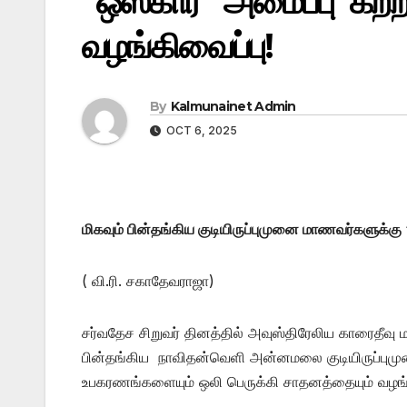
“ஒஸ்கார்” அமைப்பு கற்
வழங்கிவைப்பு!
By
Kalmunainet Admin
OCT 6, 2025
மிகவும் பின்தங்கிய குடியிருப்புமுனை மாணவர்களுக்க
( வி.ரி. சகாதேவராஜா)
சர்வதேச சிறுவர் தினத்தில் அவுஸ்திரேலிய காரைதீவு 
பின்தங்கிய நாவிதன்வெளி அன்னமலை குடியிருப்பு
உபகரணங்களையும் ஒலி பெருக்கி சாதனத்தையும் வழங்