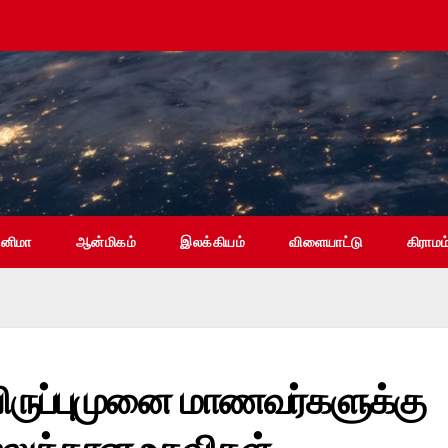
ினிமா
ஆன்மிகம்
இலக்கியம்
விளையாட்டு
கிராமம
ியிருப்புமுனை மாணவர்களுக்கு