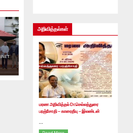
அறிவித்தல்கள்
INET
மரண அறிவித்தல் Dr.செல்லத்துரை
பரஞ்சோதி – காரைதீவு – இலண்டன்
…
Read More