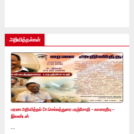
அறிவித்தல்கள்
மரண அறிவித்தல் Dr.செல்லத்துரை பரஞ்சோதி – காரைதீவு –
இலண்டன்
…