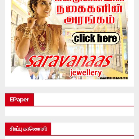
EPaper
சிறப்பு காணொளி