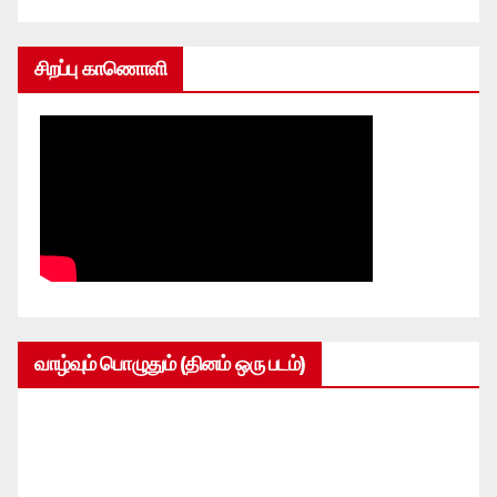
சிறப்பு காணொளி
வாழ்வும் பொழுதும் (தினம் ஒரு படம்)