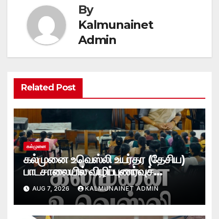
By
Kalmunainet
Admin
Related Post
கல்முனை
கல்முனை உவெஸ்லி உயர்தர (தேசிய)
பாடசாலையில் விழிப்புணர்வுச்
செயலமர்வு
AUG 7, 2026
KALMUNAINET ADMIN