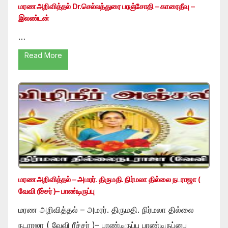
மரண அறிவித்தல் Dr.செல்லத்துரை பரஞ்சோதி – காரைதீவு –
இலண்டன்
…
Read More
மரண அறிவித்தல் – அமரர். திருமதி. நிர்மலா தில்லை நடராஜா (
வேவி ரீச்சர் )– பாண்டிருப்பு
மரண அறிவித்தல் – அமரர். திருமதி. நிர்மலா தில்லை
நடராஜா ( வேவி ரீச்சர் )– பாண்டிருப்பு பாண்டிருப்பை