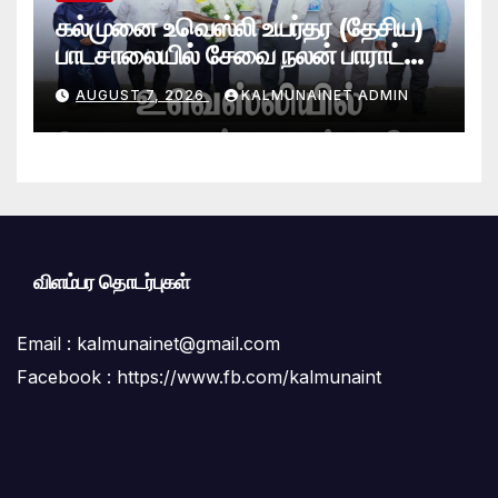
கல்முனை உவெஸ்லி உயர்தர (தேசிய)
பாடசாலையில் சேவை நலன் பாராட்டு
விழா சிறப்பாக நடைபெற்றது
AUGUST 7, 2026
KALMUNAINET ADMIN
விளம்பர தொடர்புகள்
Email :
kalmunainet@gmail.com
Facebook : https://www.fb.com/kalmunaint