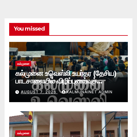
You missed
கல்முனை
கல்முனை உவெஸ்லி உயர்தர (தேசிய)
பாடசாலையில் விழிப்புணர்வுச்
செயலமர்வு
AUGUST 7, 2026
KALMUNAINET ADMIN
கல்முனை