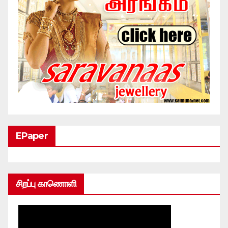
EPaper
சிறப்பு காணொளி