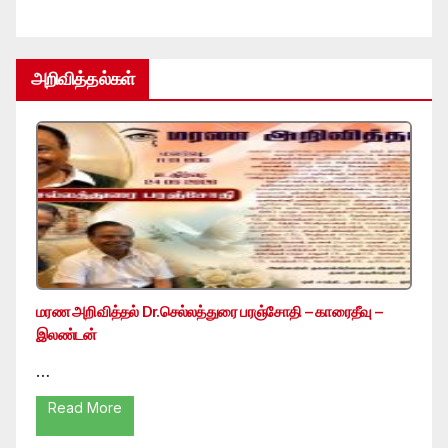
அறிவித்தல்கள்
மரண அறிவித்தல் Dr.செல்லத்துரை பரஞ்சோதி – காரைதீவு –
இலண்டன்
…
Read More