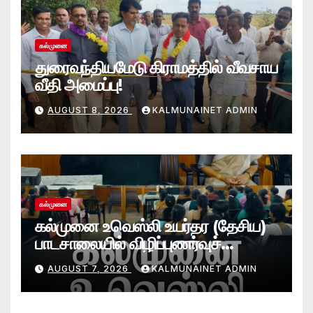
கல்முனை
துரைவந்தியமேடு கிராமத்தில் வீவசாய
வீதி அமைப்பு!
AUGUST 8, 2026
KALMUNAINET ADMIN
கல்முனை
கல்முனை உவெஸ்லி உயர்தர (தேசிய)
பாடசாலையில் விழிப்புணர்வுச்
செயலமர்வு
AUGUST 7, 2026
KALMUNAINET ADMIN