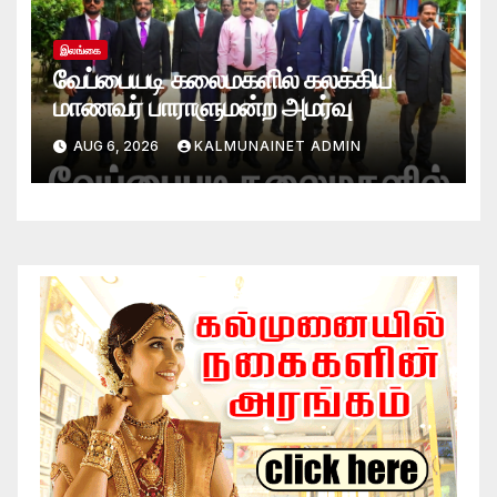
இலங்கை
வேப்பையடி கலைமகளில் கலக்கிய
மாணவர் பாராளுமன்ற அமர்வு
AUG 6, 2026
KALMUNAINET ADMIN