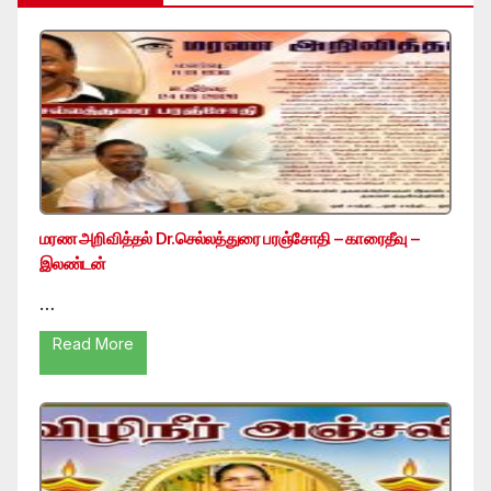
மரண அறிவித்தல் Dr.செல்லத்துரை பரஞ்சோதி – காரைதீவு –
இலண்டன்
…
Read More