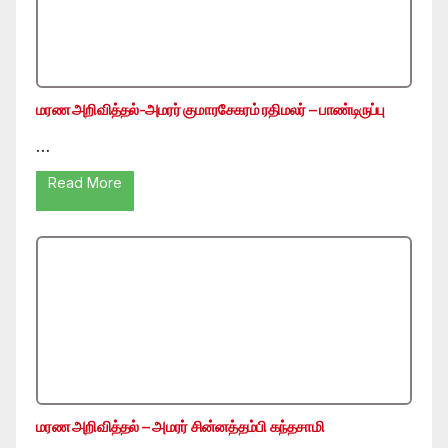
மரண அறிவித்தல்-அமரர் குமாரசேகரம் ரதிமலர் – பாண்டிருப்பு
…
Read More
மரண அறிவித்தல் – அமரர் சின்னத்தம்பி கந்தசாமி