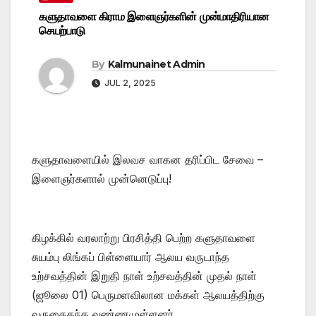
களுதாவளை கிராம இளைஞர்களின் முன்மாதிரியான
செயற்பாடு
By
Kalmunainet Admin
JUL 2, 2025
களுதாவளையில் இலவச வாகன தரிப்பிட சேவை –
இளைஞர்களால் முன்னெடுப்பு!
கிழக்கில் வரலாற்று பிரசித்தி பெற்ற களுதாவளை
சுயம்பு லிங்கப் பிள்ளையார் ஆலய வருடாந்த
உற்சவத்தின் இறுதி நாள் உற்சவத்தின் முதல் நாள்
(ஜூலை 01) பெருமளவிலான மக்கள் ஆலயத்திற்கு
வருகைதந்த வண்ணமுள்ளனர்.