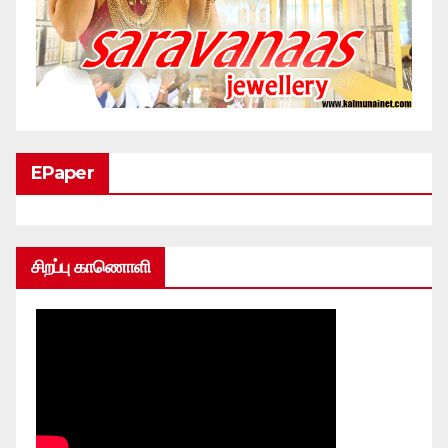
EPaper
சிறப்பு காணொளி