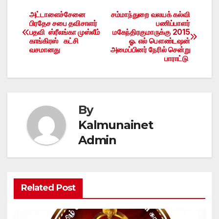
அட்டாளைச்சேனை
சம்மாந்துறை வலயக் கல்வி
Post
பிரதேச சபை தவிசாளர்
பணிப்பாளர்
பதவி ஸ்ரீலங்கா முஸ்லீம்
மகேந்திரகுமாருக்கு 2015
navigation
காங்கிரஸ் கட்சி
ஓ. எல் பௌண்டஷன்
வசமானது
அமைப்பினர் நேரில் சென்று
பாராட்டு
By
Kalmunainet
Admin
Related Post