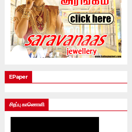
EPaper
சிறப்பு காணொளி