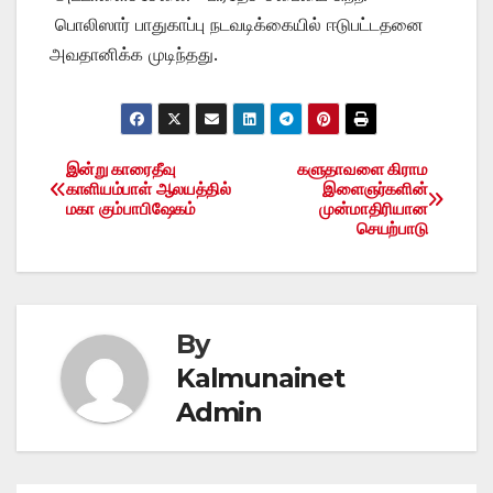
பொலிஸார் பாதுகாப்பு நடவடிக்கையில் ஈடுபட்டதனை
அவதானிக்க முடிந்தது.
இன்று காரைதீவு
களுதாவளை கிராம
Post
காளியம்பாள் ஆலயத்தில்
இளைஞர்களின்
மகா கும்பாபிஷேகம்
முன்மாதிரியான
navigation
செயற்பாடு
By
Kalmunainet
Admin