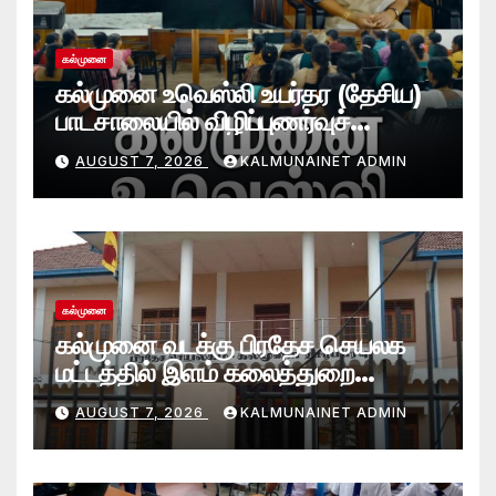
கல்முனை
கல்முனை உவெஸ்லி உயர்தர (தேசிய)
பாடசாலையில் விழிப்புணர்வுச்
செயலமர்வு
AUGUST 7, 2026
KALMUNAINET ADMIN
கல்முனை
கல்முனை வடக்கு பிரதேச செயலக
மட்டத்தில் இளம் கலைத்துறை
சாதனையாளர்களை உருவாக்கும்
AUGUST 7, 2026
KALMUNAINET ADMIN
தேசியஇளைஞர்விருது_விழா 2026