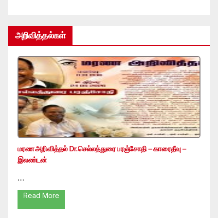
அறிவித்தல்கள்
மரண அறிவித்தல் Dr.செல்லத்துரை பரஞ்சோதி – காரைதீவு –
இலண்டன்
…
Read More