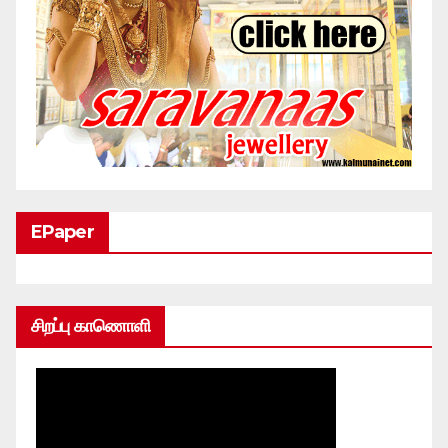
EPaper
சிறப்பு காணொளி