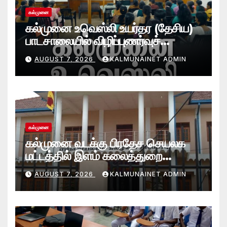
கல்முனை
கல்முனை உவெஸ்லி உயர்தர (தேசிய)
பாடசாலையில் விழிப்புணர்வுச்
செயலமர்வு
AUGUST 7, 2026
KALMUNAINET ADMIN
கல்முனை
கல்முனை வடக்கு பிரதேச செயலக
மட்டத்தில் இளம் கலைத்துறை
சாதனையாளர்களை உருவாக்கும்
AUGUST 7, 2026
KALMUNAINET ADMIN
தேசியஇளைஞர்விருது_விழா 2026