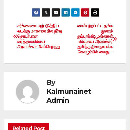
சர்ச்சையை ஏற்படுத்திய
கைப்பற்றப்பட்ட தங்க
Post
வடக்கு மாகாண நில தீர்வு
முலாம்
தொடர்பான
துப்பாக்கி;முன்னாள்
navigation
வர்த்தமானியை
விவசாய அமைச்சர்
அரசாங்கம் மீளப்பெற்றது
துமிந்த திசாநாயக்க
கொழும்பில் கைது –
By
Kalmunainet
Admin
Related Post