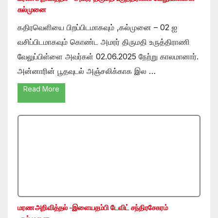
கல்முனை
கதிரவெளியை பிறப்பிடமாகவும் ,கல்முனை – 02 ஐ
வசிப்பிடமாகவும் கொண்ட அமரர் திருமதி உருத்திராணி
வேலுப்பிள்ளை அவர்கள் 02.06.2025 நேற்று காலமானார்.
அன்னாரின் பூதவுடல் அஞ்சலிக்காக இல …
Read More
மரண அறிவித்தல் -இளையதம்பி டேவிட் சந்திரசேகரம்