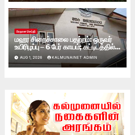
பிரதான செய்தி
மஹர சிறைச்சாலை பதற்றம்: ஒருவர்
உயிரிழப்பு – 6 பேர் காயம்; கட்டிடத்தில்
பாரிய தீ
AUG 1, 2026
KALMUNAINET ADMIN