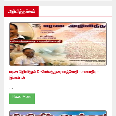
அறிவித்தல்கள்
மரண அறிவித்தல் Dr.செல்லத்துரை பரஞ்சோதி – காரைதீவு –
இலண்டன்
…
Read More