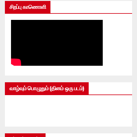
சிறப்பு காணொளி
வாழ்வும் பொழுதும் (தினம் ஒரு படம்)