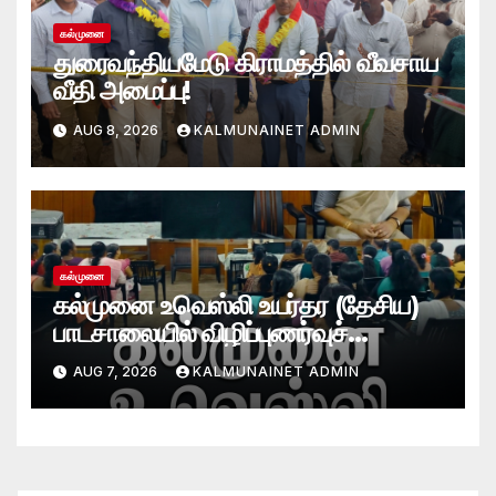
கல்முனை
துரைவந்தியமேடு கிராமத்தில் வீவசாய
வீதி அமைப்பு!
AUG 8, 2026
KALMUNAINET ADMIN
கல்முனை
கல்முனை உவெஸ்லி உயர்தர (தேசிய)
பாடசாலையில் விழிப்புணர்வுச்
செயலமர்வு
AUG 7, 2026
KALMUNAINET ADMIN