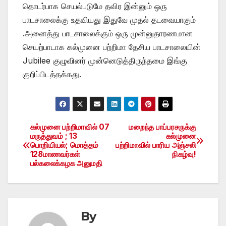
தொடர்பாக செயல்படுமே தவிர இன்னும் ஒரு
பாடசாலைக்கு உதவியது இதுவே முதல் தடவையாகும்
.அனைத்து பாடசாலைக்கும் ஒரு முன்னுதாரணமான
செயற்பாடாக கல்முனை பற்றிமா தேசிய பாடசாலையின்
Jubilee குழுவினர் முன்னெடுத்திருந்தமை இங்கு
குறிப்பிடத்தக்கது.
கல்முனை பற்றிமாவில் 07
மறைந்த பாப்பரசருக்கு
Post
மருத்துவம் ; 13
கல்முனை
பொறியியல்; மொத்தம்
பற்றிமாவில் பாரிய அஞ்சலி
navigation
128மாணவர்கள்
நிகழ்வு!
பல்கலைக்கழக அனுமதி
By