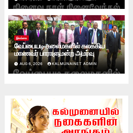
இலங்கை
வேப்பையடி கலைமகளில் கலக்கிய
மாணவர் பாராளுமன்ற அமர்வு
AUG 6, 2026
KALMUNAINET ADMIN