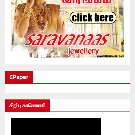
EPaper
சிறப்பு காணொளி