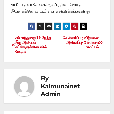
உயிரிழந்தவர் சேனைக்குடியிருப்பை சொந்த
இடமாகக்கொண்டவர் என தெரிவிக்கப்படுகிறது
சம்மாந்துறையில் நேற்று
வெள்ளரிப்பழ விற்பனை
Post
இரு அரசியல்
அதிகரிப்பு-அம்பாறை
கட்சிகளுக்கிடையில்
மாவட்டம்
navigation
மோதல்
By
Kalmunainet
Admin