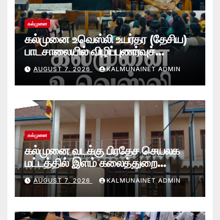
கல்முனை
கல்முனை உவெஸ்லி உயர்தர (தேசிய)
பாடசாலையில் விழிப்புணர்வுச்
செயலமர்வு
AUGUST 7, 2026
KALMUNAINET ADMIN
கல்முனை
கல்முனை வடக்கு பிரதேச செயலக
மட்டத்தில் இளம் கலைத்துறை
சாதனையாளர்களை உருவாக்கும்
AUGUST 7, 2026
KALMUNAINET ADMIN
தேசியஇளைஞர்விருது_விழா 2026