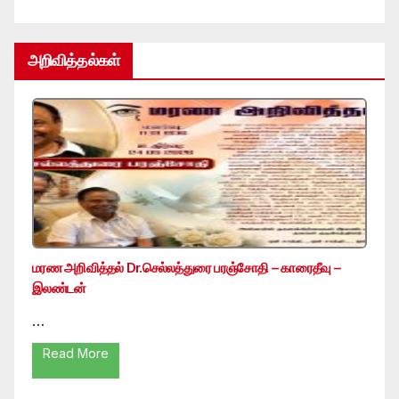
அறிவித்தல்கள்
மரண அறிவித்தல் Dr.செல்லத்துரை பரஞ்சோதி – காரைதீவு –
இலண்டன்
…
Read More