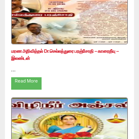
மரண அறிவித்தல் Dr.செல்லத்துரை பரஞ்சோதி – காரைதீவு –
இலண்டன்
…
Read More