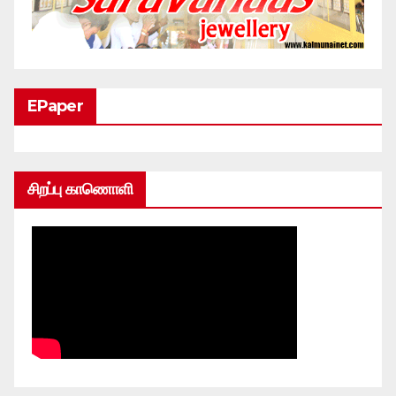
EPaper
சிறப்பு காணொளி