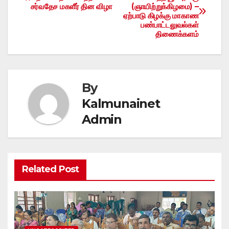
சர்வதேச மகளீர் தின விழா
(ஞாயிற்றுக்கிழமை) –
navigation
ஏற்பாடு கிழக்கு மாகாண
பண்பாட்டலுவல்கள்
திணைக்களம்
By
Kalmunainet
Admin
Related Post