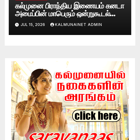
கல்முனை பிராந்திய இணையம் கனடா
அமைப்பின் மாபெரும் ஒன்றுகூடல்
சிறப்பாக நடைபெற்றது
JUL 15, 2026
KALMUNAINET ADMIN