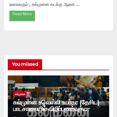
தலைவரும் , கல்முனை வடக்கு ஆதார …
Read More
You missed
கல்முனை
கல்முனை உவெஸ்லி உயர்தர (தேசிய)
பாடசாலையில் விழிப்புணர்வுச்
செயலமர்வு