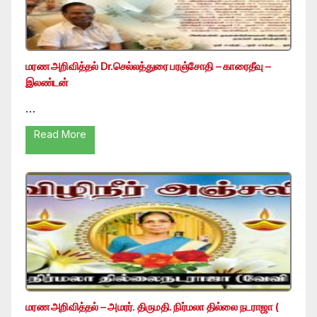
மரண அறிவித்தல் Dr.செல்லத்துரை பரஞ்சோதி – காரைதீவு –
இலண்டன்
…
Read More
மரண அறிவித்தல் – அமரர். திருமதி. நிர்மலா தில்லை நடராஜா (