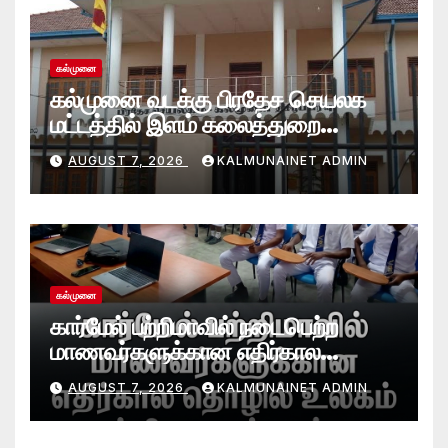
கல்முனை
கல்முனை வடக்கு பிரதேச செயலக
மட்டத்தில் இளம் கலைத்துறை
சாதனையாளர்களை உருவாக்கும்
AUGUST 7, 2026
KALMUNAINET ADMIN
தேசியஇளைஞர்விருது_விழா 2026
கல்முனை
கார்மேல் பற்றிமாவில் நடைபெற்ற
மாணவர்களுக்கான எதிர்கால
தொழில் உலகம் பற்றிய கருத்தரங்கு
AUGUST 7, 2026
KALMUNAINET ADMIN