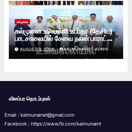
கல்முனை
கல்முனை உவெஸ்லி உயர்தர (தேசிய)
பாடசாலையில் சேவை நலன் பாராட்டு
விழா சிறப்பாக நடைபெற்றது
AUGUST 7, 2026
KALMUNAINET ADMIN
விளம்பர தொடர்புகள்
Email :
kalmunainet@gmail.com
Facebook : https://www.fb.com/kalmunaint