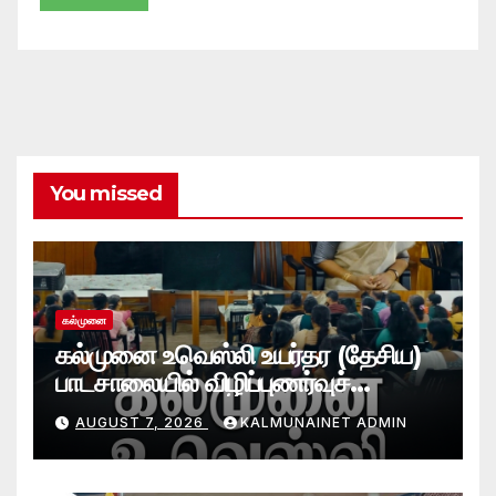
You missed
கல்முனை
கல்முனை உவெஸ்லி உயர்தர (தேசிய)
பாடசாலையில் விழிப்புணர்வுச்
செயலமர்வு
AUGUST 7, 2026
KALMUNAINET ADMIN