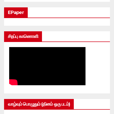
EPaper
சிறப்பு காணொளி
வாழ்வும் பொழுதும் (தினம் ஒரு படம்)