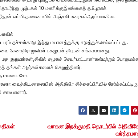
ர்ந்து முற்பகல் 10 மணிக்குஇலங்கைத் தமிழரசுக்
ிறீதரன் எம்.பி.தலைமையில் அஞ்சலி உரைகள்ஆரம்பமாகின.
யளவில்
டபுரம் தச்சன்காடு இந்து மயானத்துக்கு எடுத்துச்செல்லப்பட்டது.
ாவை சேனாதிராஜாவின் புகழுடன் தீயுடன் சங்கமமானது.
மத குருமார்கள்,சிவில் சமூகச் செயற்பாட்டாளர்கள்மற்றும் பொதுமக்
த் தங்கள் அஞ்சலிகளைச் செலுத்தினர்.
்த மாவை. சோ.
ோதனா வைத்தியசாலையின் அதிதீவிர சிச்சைப்பிரிவில் சேர்க்கப்பட்டிரு
ி காலமானார்.
சதிகள்
வாகன இறக்குமதி தொடர்பில் அதிவிச
வர்த்தமா