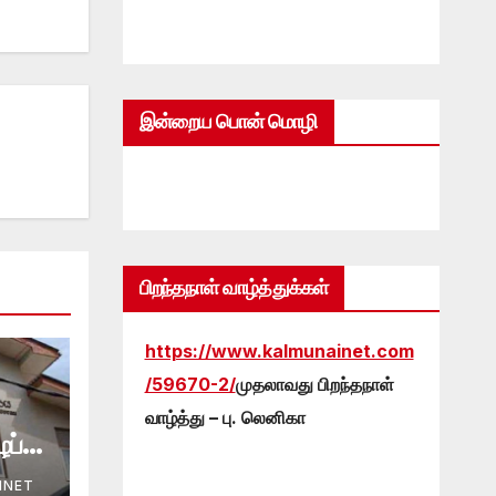
இன்றைய பொன் மொழி
பிறந்தநாள் வாழ்த்துக்கள்
https://www.kalmunainet.com
/59670-2/
முதலாவது பிறந்தநாள்
வாழ்த்து – பு. லெனிகா
ப்பு
INET