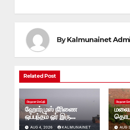
navigation
By
Kalmunainet Adm
Related Post
பிரதான செய்தி
பிரதான செ
ஹோர்முஸ் நீரிணை
மலைய
ஒப்பந்தம் ஓர் இரு
தொடர
தினங்களில் எட்டப்படும்
மண்சர
AUG 4, 2026
KALMUNAINET
AUG 3