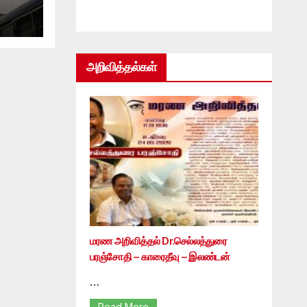
அறிவித்தல்கள்
மரண அறிவித்தல் Dr.செல்லத்துரை
பரஞ்சோதி – காரைதீவு – இலண்டன்
…
Read More