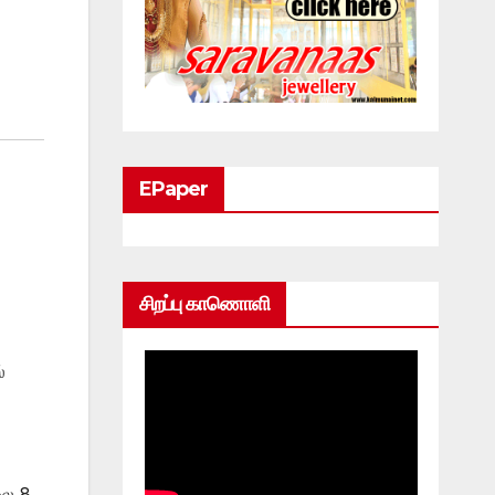
EPaper
சிறப்பு காணொளி
்
லை 8