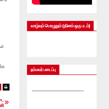
வாழ்வும் பொழுதும் (தினம் ஒரு படம்)
கள்
ந்த
நம்மவர் படைப்பு
—————————————-
ேட
னி