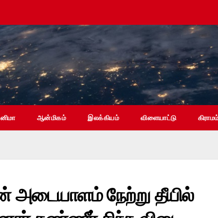
ினிமா
ஆன்மிகம்
இலக்கியம்
விளையாட்டு
கிராமம
் அடையாளம் நேற்று தீயில்