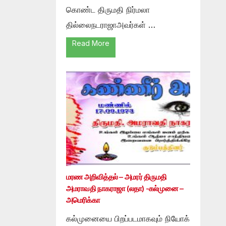
கொண்ட திருமதி நிர்மலா
தில்லைநடராஜாஅவர்கள் …
Read More
மரண அறிவித்தல் – அமரர் திருமதி
அமராவதி நாகராஜா (லதா) -கல்முனை –
அமெரிக்கா
கல்முனையை பிறப்படமாகவும் நியோக்