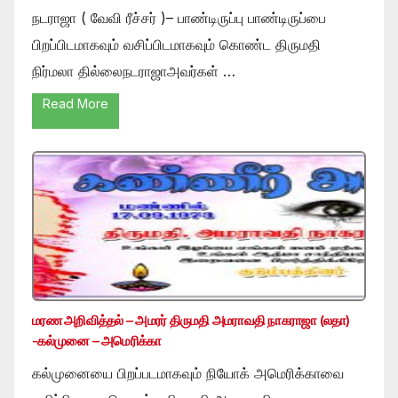
நடராஜா ( வேவி ரீச்சர் )– பாண்டிருப்பு பாண்டிருப்பை
பிறப்பிடமாகவும் வசிப்பிடமாகவும் கொண்ட திருமதி
நிர்மலா தில்லைநடராஜாஅவர்கள் …
Read More
மரண அறிவித்தல் – அமரர் திருமதி அமராவதி நாகராஜா (லதா)
-கல்முனை – அமெரிக்கா
கல்முனையை பிறப்படமாகவும் நியோக் அமெரிக்காவை