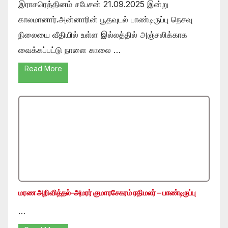
இராசரெத்தினம் சபேசன் 21.09.2025 இன்று
காலமானார்.அன்னாரின் பூதவுடல் பாண்டிருப்பு நெசவு
நிலையை வீதியில் உள்ள இல்லத்தில் அஞ்சலிக்காக
வைக்கப்பட்டு நாளை காலை …
Read More
மரண அறிவித்தல்-அமரர் குமாரசேகரம் ரதிமலர் – பாண்டிருப்பு
…