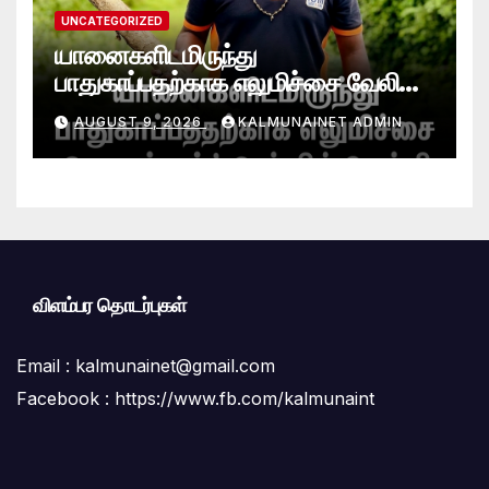
UNCATEGORIZED
யானைகளிடமிருந்து
பாதுகாப்பதற்காக எலுமிச்சை வேலி
அமைத்தல்’ ஆய்வில் வெற்றி
AUGUST 9, 2026
KALMUNAINET ADMIN
என்கிறார் வினோஜ்குமார்
விளம்பர தொடர்புகள்
Email :
kalmunainet@gmail.com
Facebook : https://www.fb.com/kalmunaint