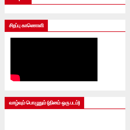
சிறப்பு காணொளி
வாழ்வும் பொழுதும் (தினம் ஒரு படம்)