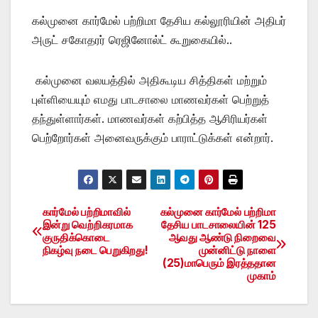
கல்முனை கார்மேல் பற்றிமா தேசிய கல்லூரியின் அதிபர்
அருட் சகோதரர் ரெஜினோல்ட் கூறுகையில்..
கல்முனை வலயத்தில் அதிகூடிய சித்திகள் மற்றும்
புள்ளியையும் எமது பாடசாலை மாணவர்கள் பெற்றுத்
தந்துள்ளார்கள். மாணவர்கள் கற்பித்த ஆசிரியர்கள்
பெற்றோர்கள் அனைவருக்கும் பாராட்டுக்கள் என்றார்.
கார்மேல் பற்றிமாவில்
கல்முனை கார்மேல் பற்றிமா
Post
இன்று வெற்றிகரமாக
தேசிய பாடசாலையின் 125
குருதிக்கொடை
ஆவது ஆண்டு நிறைவை
navigation
நிகழ்வு நடை பெறுகிறது!
முன்னிட்டு நாளை
(25)மாபெரும் இரத்ததான
முகாம்