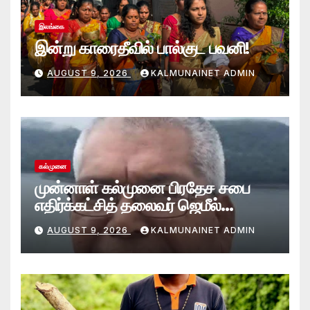
இலங்கை
இன்று காரைதீவில் பால்குட பவனி!
AUGUST 9, 2026
KALMUNAINET ADMIN
கல்முனை
முன்னாள் கல்முனை பிரதேச சபை
எதிர்க்கட்சித் தலைவர் ஜெமீல்
காலமானார்.!
AUGUST 9, 2026
KALMUNAINET ADMIN