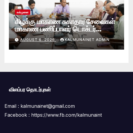
கல்முனை
கிழக்கு மாகாண சுகாதார சேவைகள்
மாகாண பணிப்பாளர் டொக்டர்
சரவணபவன் கல்முனை பிராந்திய
AUGUST 6, 2026
KALMUNAINET ADMIN
சுகாதார சேவைகள் பணிமனைக்கு
விஜயம்!
விளம்பர தொடர்புகள்
Email :
kalmunainet@gmail.com
Facebook : https://www.fb.com/kalmunaint