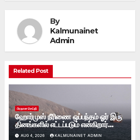
By
Kalmunainet
Admin
Related Post
பிரதான செய்தி
ஹோர்முஸ் நீரிணை ஒப்பந்தம் ஓர் இரு
தினங்களில் எட்டப்படும் என்கிறார்
அமெரிக்க கருவூலச் செயலாளர்
AUG 4, 2026
KALMUNAINET ADMIN