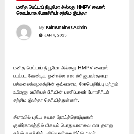
மனித மெட்டாப் நியூமோ அல்லது HMPV வைரஸ்
தொடர்பாக..பேராசிரியர் சந்திம ஜீவந்தர
By
Kalmunainet Admin
JAN 4, 2025
மனித மெட்டாப் நியூமோ அல்லது HMPV வைரஸ்
பயப்பட வேண்டிய ஒன்றல்ல என ஸ்ரீ ஜயவர்தனபுர
பல்கலைக்கழகத்தின் ஒவ்வாமை, நோயெதிர்ப்பு மற்றும்
உயிரணு உயிரியல் பிரிவின் பணிப்பாளர் பேராசிரியர்
சந்திம ஜீவந்தர தெரிவித்துள்ளார்.
சீனாவில் புதிய சுவாச நோய்த்தொற்றுகள்
குளிர்காலத்தில் மிகவும் பொதுவானவை என தனது
எக்ஸ் தளத்தில் பதிவொன்றை இட்டு அவர்