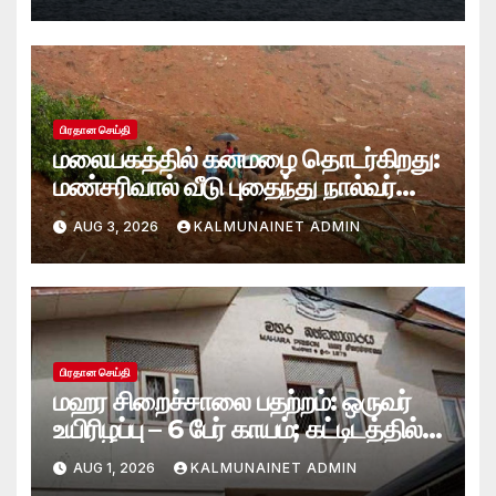
ஸ்காட் பெசென்ட்!
பிரதான செய்தி
மலையகத்தில் கனமழை தொடர்கிறது:
மண்சரிவால் வீடு புதைந்து நால்வர்
மாயம்
AUG 3, 2026
KALMUNAINET ADMIN
பிரதான செய்தி
மஹர சிறைச்சாலை பதற்றம்: ஒருவர்
உயிரிழப்பு – 6 பேர் காயம்; கட்டிடத்தில்
பாரிய தீ
AUG 1, 2026
KALMUNAINET ADMIN