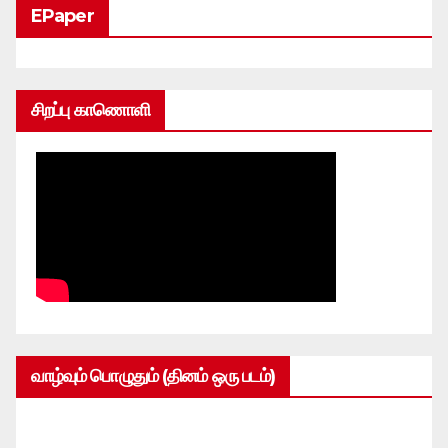
EPaper
சிறப்பு காணொளி
வாழ்வும் பொழுதும் (தினம் ஒரு படம்)