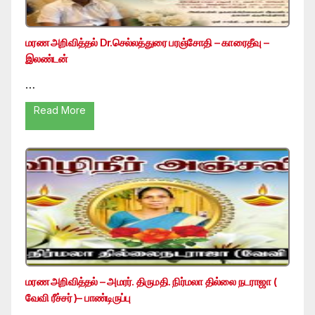
மரண அறிவித்தல் Dr.செல்லத்துரை பரஞ்சோதி – காரைதீவு –
இலண்டன்
…
Read More
மரண அறிவித்தல் – அமரர். திருமதி. நிர்மலா தில்லை நடராஜா (
வேவி ரீச்சர் )– பாண்டிருப்பு