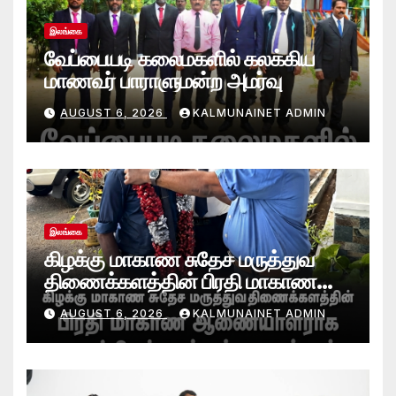
இலங்கை
வேப்பையடி கலைமகளில் கலக்கிய
மாணவர் பாராளுமன்ற அமர்வு
AUGUST 6, 2026
KALMUNAINET ADMIN
இலங்கை
கிழக்கு மாகாண சுதேச மருத்துவ
திணைக்களத்தின் பிரதி மாகாண
ஆணையாளராக வைத்தியர் அன்டன்
AUGUST 6, 2026
KALMUNAINET ADMIN
அனஸ்டீன் கடமையேற்பு!