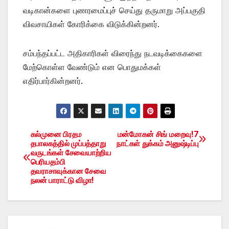
வடிகான்களை புணரமைப்புச் செய்து தருமாறு அப்பகுதி
விவசாயிகள் கோரிக்கை விடுக்கின்றனர்.
சம்பந்தப்பட்ட அதிகாரிகள் விரைந்து நடவடிக்கைகளை
மேற்கொள்ள வேண்டும் என பொதுமக்கள்
எதிர்பார்கின்றனர்.
கல்முனை பிரதம
மன்மோகன் சிங் மறைவு!7
Post
தபாலகத்தில் முப்பத்தாறு
நாட்கள் துக்கம் அனுஷ்டிப்பு
வருடங்கள் சேவையாற்றிய
navigation
பெரியதம்பி
தவராசாவுக்கான சேவை
நலன் பாராட்டு விழா!