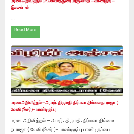
மரண அறிவித்தல் Dr.செல்லத்துரை பரஞ்சோதி – காரைதீவு –
இலண்டன்
…
Read More
மரண அறிவித்தல் – அமரர். திருமதி. நிர்மலா தில்லை நடராஜா (
வேவி ரீச்சர் )– பாண்டிருப்பு
மரண அறிவித்தல் – அமரர். திருமதி. நிர்மலா தில்லை
நடராஜா ( வேவி ரீச்சர் )– பாண்டிருப்பு பாண்டிருப்பை