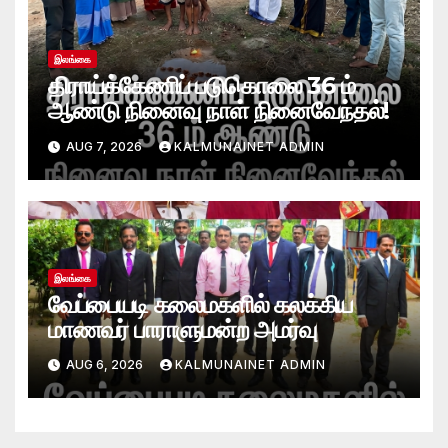
இலங்கை
திராய்க்கேணிப் படுகொலை 36 ம்
ஆண்டு நினைவு நாள் நினைவேந்தல்!
AUG 7, 2026
KALMUNAINET ADMIN
இலங்கை
வேப்பையடி கலைமகளில் கலக்கிய
மாணவர் பாராளுமன்ற அமர்வு
AUG 6, 2026
KALMUNAINET ADMIN