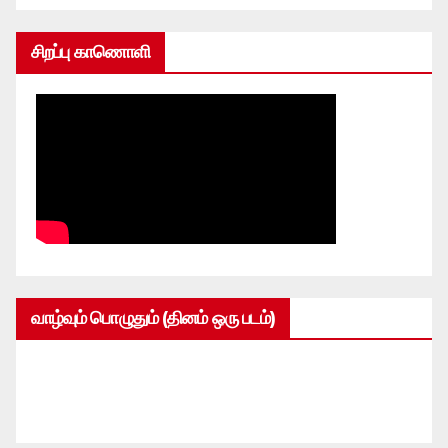
சிறப்பு காணொளி
வாழ்வும் பொழுதும் (தினம் ஒரு படம்)