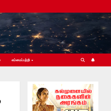
்
எம்மைப்பற்றி
ு