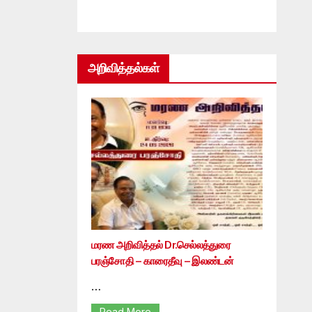
அறிவித்தல்கள்
மரண அறிவித்தல் Dr.செல்லத்துரை
பரஞ்சோதி – காரைதீவு – இலண்டன்
…
Read More