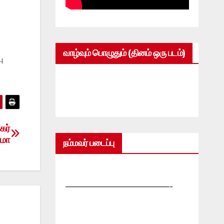
வாழ்வும் பொழுதும் (தினம் ஒரு படம்)
ு
கர்
ாமா
நம்மவர் படைப்பு
—————————————-