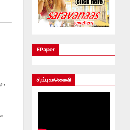
EPaper
ி
சிறப்பு காணொளி
ஜா,
ளை