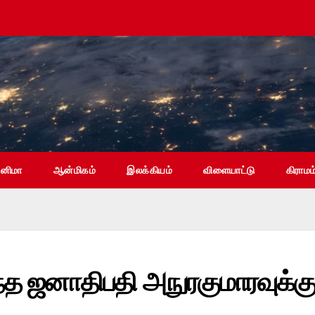
ினிமா
ஆன்மிகம்
இலக்கியம்
விளையாட்டு
கிராமம
த ஜனாதிபதி அநுரகுமாரவுக்க