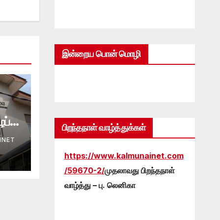
இன்றைய பொன் மொழி
ப்பு
பிறந்தநாள் வாழ்த்துக்கள்
INET
https://www.kalmunainet.com
/59670-2/
முதலாவது பிறந்தநாள்
வாழ்த்து – பு. லெனிகா