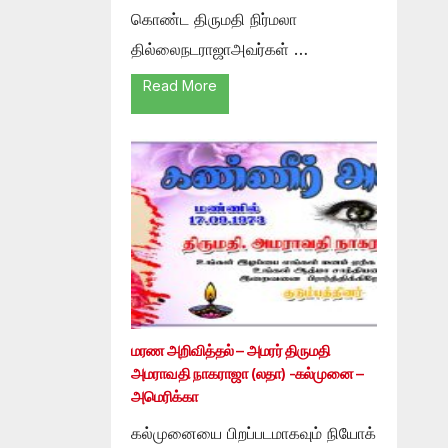
கொண்ட திருமதி நிர்மலா
தில்லைநடராஜாஅவர்கள் …
Read More
மரண அறிவித்தல் – அமரர் திருமதி
அமராவதி நாகராஜா (லதா) -கல்முனை –
அமெரிக்கா
கல்முனையை பிறப்படமாகவும் நியோக்