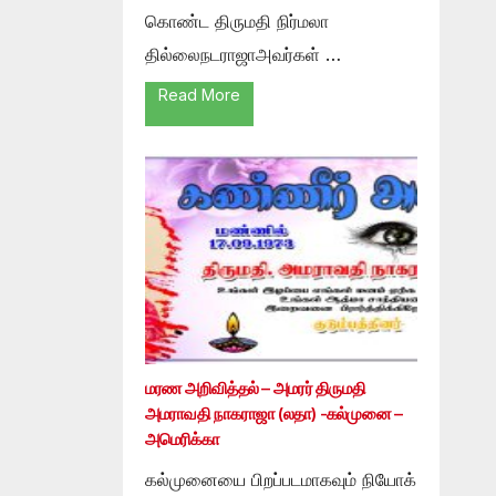
கொண்ட திருமதி நிர்மலா
தில்லைநடராஜாஅவர்கள் …
Read More
மரண அறிவித்தல் – அமரர் திருமதி
அமராவதி நாகராஜா (லதா) -கல்முனை –
அமெரிக்கா
கல்முனையை பிறப்படமாகவும் நியோக்