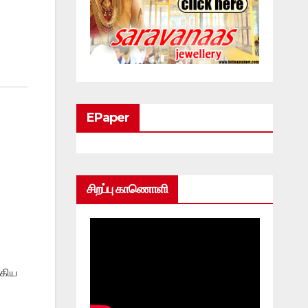
EPaper
சிறப்பு காணொளி
்கிய