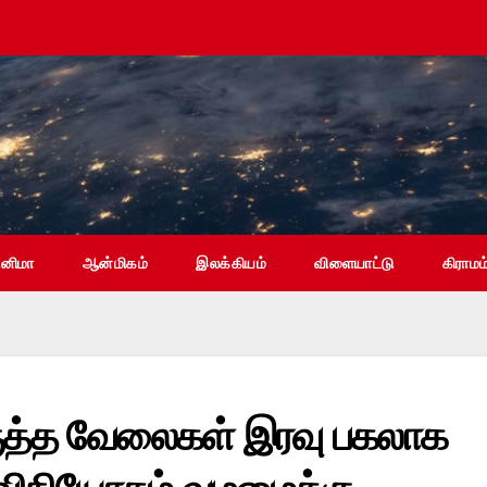
ினிமா
ஆன்மிகம்
இலக்கியம்
விளையாட்டு
கிராமம
திருத்த வேலைகள் இரவு பகலாக