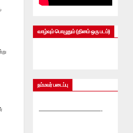
்
வாழ்வும் பொழுதும் (தினம் ஒரு படம்)
்று
நம்மவர் படைப்பு
ர்
—————————————-