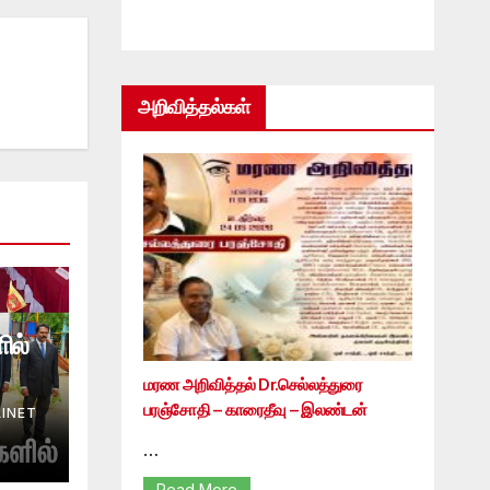
அறிவித்தல்கள்
ில்
மரண அறிவித்தல் Dr.செல்லத்துரை
பரஞ்சோதி – காரைதீவு – இலண்டன்
INET
…
Read More