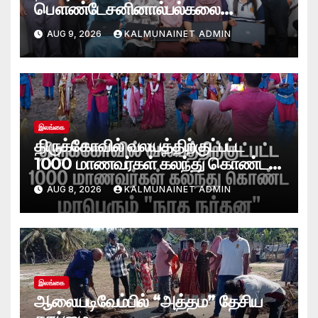
பௌண்டேசனினால்பல்கலை
மாணவர்களுக்குமடி கணனி
AUG 9, 2026
KALMUNAINET ADMIN
அன்பளிப்பு.!
இலங்கை
திருக்கோவில் வலயத்திற்குட்பட்ட
1000 மாணவர்கள் கலந்து கொண்ட
“நாத நர்தன” கலை நிகழ்வு.
AUG 8, 2026
KALMUNAINET ADMIN
இலங்கை
ஆலையடிவேம்பில் “அத்தம” தேசிய