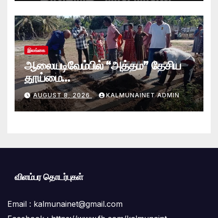
இலங்கை
ஆலையடிவேம்பில் “அத்தம” தேசிய
தூய்மை
வேலைத்திட்டம்.:ஆலையடிவேம்பு
AUGUST 8, 2026
KALMUNAINET ADMIN
பிரதேச செயலகமும் பிரதேச சபையும்
இணைந்து விசேட தூய்மைப் பணி.
விளம்பர தொடர்புகள்
Email :
kalmunainet@gmail.com