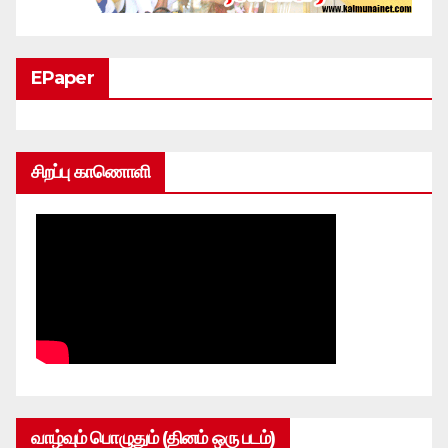
EPaper
சிறப்பு காணொளி
வாழ்வும் பொழுதும் (தினம் ஒரு படம்)