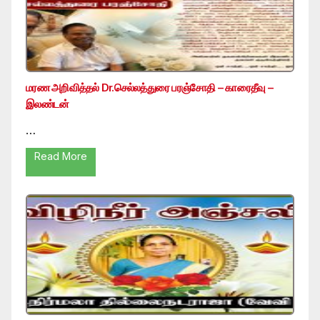
மரண அறிவித்தல் Dr.செல்லத்துரை பரஞ்சோதி – காரைதீவு –
இலண்டன்
…
Read More