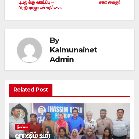
navigation
புயலுக்கு வாய்ப்பு –
சகா கைது!
பிரதீபராஜா எச்சரிக்கை
By
Kalmunainet
Admin
Related Post
இலங்கை
ஹாஷிம் உமர்