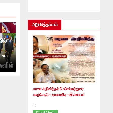
அறிவித்தல்கள்
ில்
INET
மரண அறிவித்தல் Dr.செல்லத்துரை
பரஞ்சோதி – காரைதீவு – இலண்டன்
…
Read More