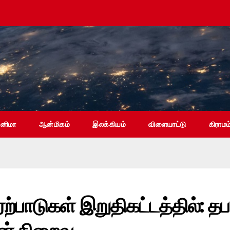
ினிமா
ஆன்மிகம்
இலக்கியம்
விளையாட்டு
கிராமம
்பாடுகள் இறுதிகட்டத்தில்: தப