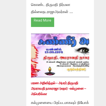
கொண்ட திருமதி நிர்மலா
தில்லைநடராஜாஅவர்கள் …
Read More
மரண அறிவித்தல் – அமரர் திருமதி
அமராவதி நாகராஜா (லதா) -கல்முனை –
அமெரிக்கா
கல்முனையை பிறப்படமாகவும் நியோக்