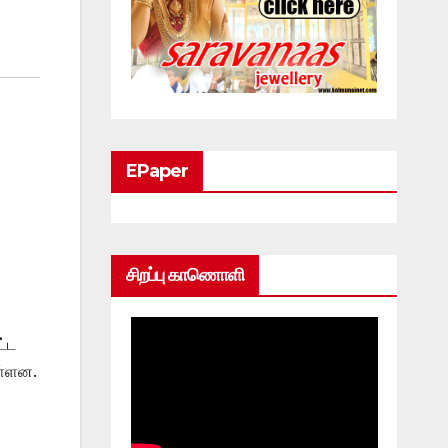
EPaper
சிறப்பு காணொளி
ட்ட
உள்ளன.