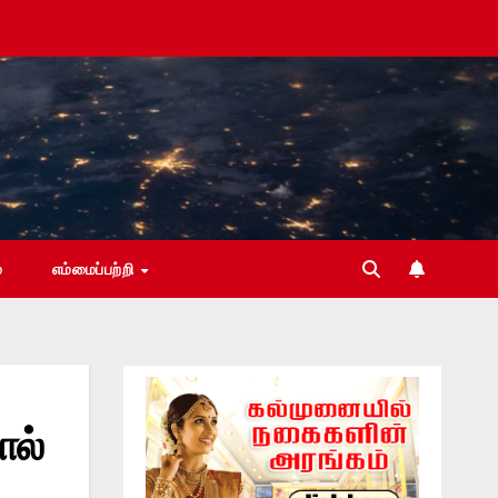
்
எம்மைப்பற்றி
ால்