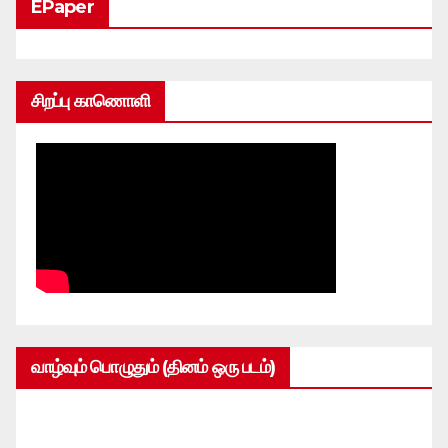
EPaper
சிறப்பு காணொளி
வாழ்வும் பொழுதும் (தினம் ஒரு படம்)