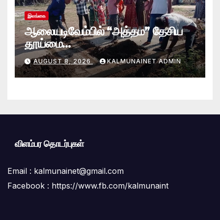
இலங்கை
ஆலையடிவேம்பில் “அத்தம” தேசிய
தூய்மை
வேலைத்திட்டம்.:ஆலையடிவேம்பு
AUGUST 8, 2026
KALMUNAINET ADMIN
பிரதேச செயலகமும் பிரதேச சபையும்
இணைந்து விசேட தூய்மைப் பணி.
விளம்பர தொடர்புகள்
Email :
kalmunainet@gmail.com
Facebook : https://www.fb.com/kalmunaint