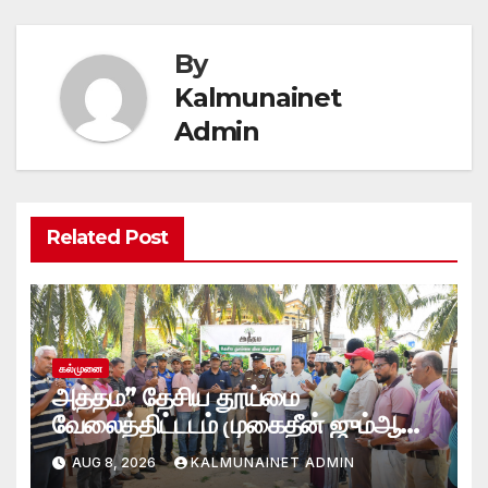
By
Kalmunainet
Admin
Related Post
கல்முனை
அத்தம” தேசிய தூய்மை
வேலைத்திட்டடம் முகைதீன் ஜும்ஆ
பெரிய பள்ளிவாசல்
AUG 8, 2026
KALMUNAINET ADMIN
வளாகத்தில்; களத்தில் இறங்கிய