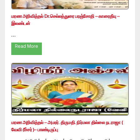
மரண அறிவித்தல் Dr.செல்லத்துரை பரஞ்சோதி – காரைதீவு –
இலண்டன்
…
Read More
மரண அறிவித்தல் – அமரர். திருமதி. நிர்மலா தில்லை நடராஜா (
வேவி ரீச்சர் )– பாண்டிருப்பு