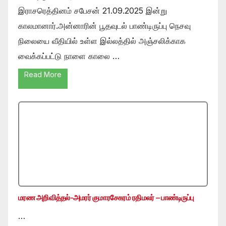
இராசரெத்தினம் சபேசன் 21.09.2025 இன்று
காலமானார்.அன்னாரின் பூதவுடல் பாண்டிருப்பு நெசவு
நிலையை வீதியில் உள்ள இல்லத்தில் அஞ்சலிக்காக
வைக்கப்பட்டு நாளை காலை …
Read More
மரண அறிவித்தல்-அமரர் குமாரசேகரம் ரதிமலர் – பாண்டிருப்பு
…