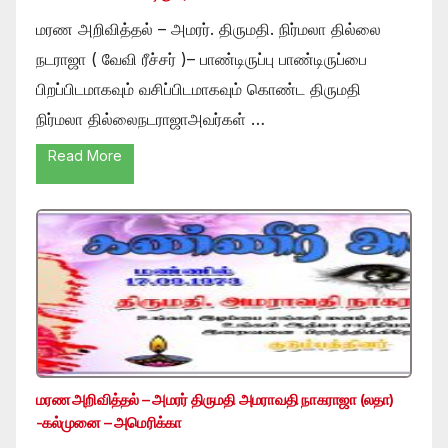
மரண அறிவித்தல் – அமரர். திருமதி. நிர்மலா தில்லை
நடராஜா ( வேவி ரீச்சர் )– பாண்டிருப்பு பாண்டிருப்பை
பிறப்பிடமாகவும் வசிப்பிடமாகவும் கொண்ட திருமதி
நிர்மலா தில்லைநடராஜாஅவர்கள் …
Read More
மரண அறிவித்தல் – அமரர் திருமதி அமராவதி நாகராஜா (லதா)
-கல்முனை – அமெரிக்கா