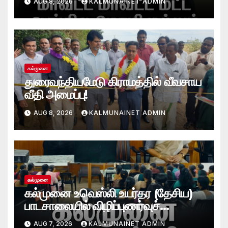
AUG 8, 2026
KALMUNAINET ADMIN
கல்முனை
துரைவந்தியமேடு கிராமத்தில் வீவசாய
வீதி அமைப்பு!
AUG 8, 2026
KALMUNAINET ADMIN
கல்முனை
கல்முனை உவெஸ்லி உயர்தர (தேசிய)
பாடசாலையில் விழிப்புணர்வுச்
செயலமர்வு
AUG 7, 2026
KALMUNAINET ADMIN