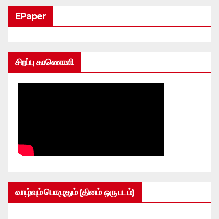
EPaper
சிறப்பு காணொளி
வாழ்வும் பொழுதும் (தினம் ஒரு படம்)