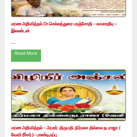
மரண அறிவித்தல் Dr.செல்லத்துரை பரஞ்சோதி – காரைதீவு –
இலண்டன்
…
Read More
மரண அறிவித்தல் – அமரர். திருமதி. நிர்மலா தில்லை நடராஜா (
வேவி ரீச்சர் )– பாண்டிருப்பு