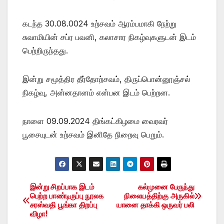
கடந்த 30.08.0024 உற்சவம் ஆரம்பமாகி நேற்று
சுவாமியின் சப்ர பவனி, கலாசார நிகழ்வுகளுடன் இடம்
பெற்றிருந்தது.
இன்று சமூத்திர தீர்தோற்சவம், திருப்பொன்னூஞ்சல்
நிகழ்வு, அன்னதானம் என்பன இடம் பெற்றன.
நாளை 09.09.2024 திங்கட்கிழமை வைரவர்
பூசையுடன் உற்சவம் இனிதே நிறைவு பெறும்.
இன்று சிறப்பாக இடம்
கல்முனை பேருந்து
Post
பெற்ற பாண்டிருப்பு நூலக
நிலையத்திற்கு அருகில்
சரஸ்வதி பூங்கா திறப்பு
யானை தாக்கி ஒருவர் பலி
navigation
விழா!