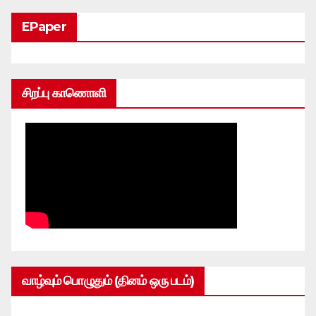
EPaper
சிறப்பு காணொளி
வாழ்வும் பொழுதும் (தினம் ஒரு படம்)