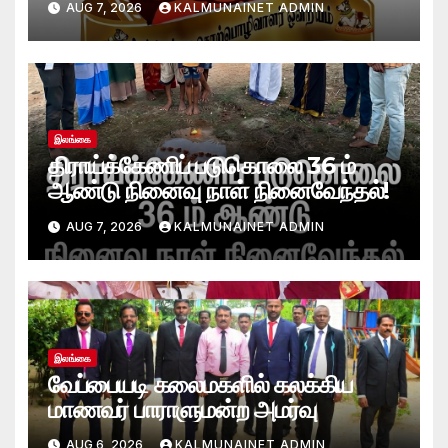
AUG 7, 2026
KALMUNAINET ADMIN
வாழ்த்துக்கள்!
இலங்கை
திராய்க்கேணிப் படுகொலை 36 ம்
ஆண்டு நினைவு நாள் நினைவேந்தல்!
AUG 7, 2026
KALMUNAINET ADMIN
இலங்கை
வேப்பையடி கலைமகளில் கலக்கிய
மாணவர் பாராளுமன்ற அமர்வு
AUG 6, 2026
KALMUNAINET ADMIN