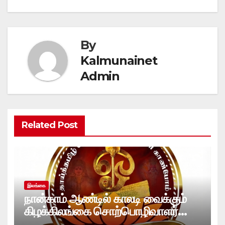
By
Kalmunainet
Admin
Related Post
இலங்கை
நான்காம் ஆண்டில் காலடி வைக்கும்
கிழக்கிலங்கை சொற்பொழிவாளர்
ஒன்றியத்துக்கு கல்முனை நெற்றின்