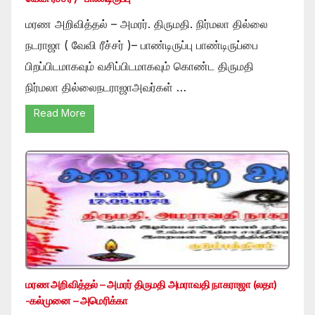
மரண அறிவித்தல் – அமரர். திருமதி. நிர்மலா தில்லை
நடராஜா ( வேவி ரீச்சர் )– பாண்டிருப்பு பாண்டிருப்பை
பிறப்பிடமாகவும் வசிப்பிடமாகவும் கொண்ட திருமதி
நிர்மலா தில்லைநடராஜாஅவர்கள் …
Read More
மரண அறிவித்தல் – அமரர் திருமதி அமராவதி நாகராஜா (லதா)
-கல்முனை – அமெரிக்கா