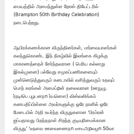
மையத்தில் அமைந்துள்ள றோஸ் தியேட்டரில்
(Brampton 50th Birthday Celebration)
நடைபெற்றது.
ஆயிரக்கணக்கான விருந்தினர்கள், பார்வையாளர்கள்
கலந்துகொண்ட இந் நிகழ்வில் இலங்கை கிழக்கு
மாகாணத்தைச் சேர்ந்தவரான ( பெரிய கல்லாறு
இகல்முனை) பல்வேறு சமூகப்பணிகளையும்
முன்னெடுத்துவரும் கனடாவில் வசித்துவரும் உதவும்
பொற் கரங்கள் அமைப்pன் தலைவரான (ஊநுழு.
ர்நடிiபெ புழடனநn ர்யனௌ) விஸ்வலிங்கம்
கணபதிப்பிள்ளை அவர்களுக்கு ஒரே நாளில் ஒரே
மேடையில் அதி உயர்ந்த விருதுகளான ‘பிரம்ரன்
ஐப்பதாவது பிறந்தநாள் சிறந்த குடியுரிமைக்கான
விருது’ ‘டீநளவ ஊவைணைநn டீசயஅpவழn 50வா