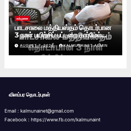
கல்முனை
பாடசாலை மத்தியஸ்தம் தொடர்பான
3 நாள் பயிற்சிப் பட்டறை கார்மேல்
பற்றிமாவில் நிறைவு!முரண்பாடுகளைத்
AUGUST 7, 2026
KALMUNAINET ADMIN
தீர்க்கும் முறைகள் குறித்துத்
தெளிவூட்டல்
விளம்பர தொடர்புகள்
Email :
kalmunainet@gmail.com
Facebook : https://www.fb.com/kalmunaint