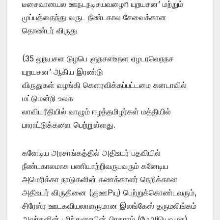
டீசைவானயல ஊநடநடிசயவழைn யுறயசன’ மற்றும்
முப்பத்தைந்து வருட நீண்டகால சேவைக்கான
தொண்டர் விருது
(35 லுநயசள டுழபெ ளுநசஎiஉநள ஏழடரவெநநச
யுறயசன’ ஆகிய இரண்டு
விருதுகள் வழங்கி கௌரவிக்கப்பட்டமை கனடாவில்
மட்டுமன்றி உலக
லாவியரீதியில் வாழும் ஈழத்தமிழர்கள் மத்தியில்
பாராட்டுக்களை பெற்றுள்ளது.
கனேடிய அரசாங்கத்தில் அதிஉயர் பதவியில்
நீண்டகாலமாக பணியாற்றிவருபவரும் கனேடிய
அமெரிக்கா நாடுகளின் கணக்காளர் நெறிக்கான
அதிஉயர் விருதினை (குஊPயு) பெற்றுக்கொண்டவரும்,
சிரேஸ்ர ஊடகவியலாளருமான இலங்கேஸ் தருமலிங்கம்
அவர்களின் பரிந்துரையின் பிரகாரம் (ழேஅiயெவழச)