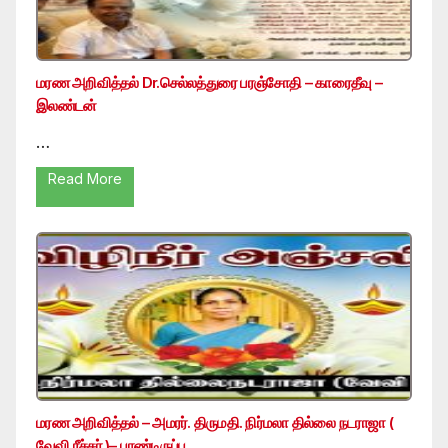
மரண அறிவித்தல் Dr.செல்லத்துரை பரஞ்சோதி – காரைதீவு –
இலண்டன்
…
Read More
மரண அறிவித்தல் – அமரர். திருமதி. நிர்மலா தில்லை நடராஜா (
வேவி ரீச்சர் )– பாண்டிருப்பு