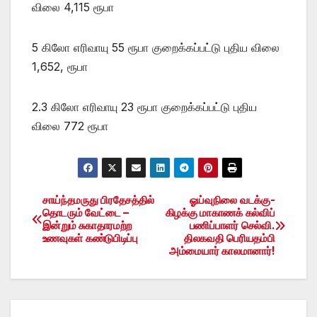
விலை 4,115 ரூபா
5 கிலோ எரிவாயு 55 ரூபா குறைக்கப்பட்டு புதிய விலை
1,652, ரூபா
2.3 கிலோ எரிவாயு 23 ரூபா குறைக்கப்பட்டு புதிய
விலை 772 ரூபா
சாய்ந்தமருது பிரதேசத்தில்
ஓய்வுநிலை வடக்கு-
Post
தொடரும் வேட்டை –
கிழக்கு மாகாணக் கல்விப்
இன்றும் சுகாதாரமற்ற
பணிப்பாளர் செல்வி.
navigation
உணவுகள் கண்டுபிடிப்பு
திலகவதி பெரியதம்பி
அம்மையார் காலமானார்!