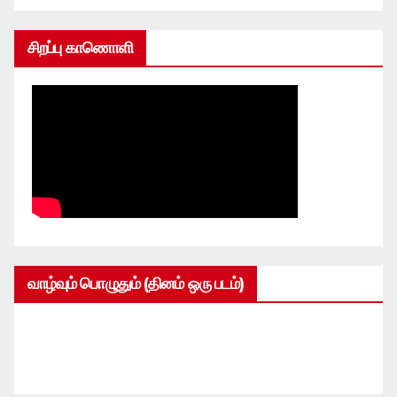
சிறப்பு காணொளி
வாழ்வும் பொழுதும் (தினம் ஒரு படம்)