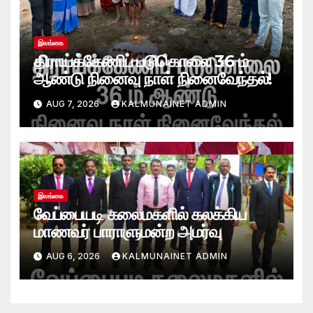
இலங்கை
திராய்க்கேணிப் படுகொலை 36 ம்
ஆண்டு நினைவு நாள் நினைவேந்தல்!
AUG 7, 2026
KALMUNAINET ADMIN
இலங்கை
வேப்பையடி கலைமகளில் கலக்கிய
மாணவர் பாராளுமன்ற அமர்வு
AUG 6, 2026
KALMUNAINET ADMIN