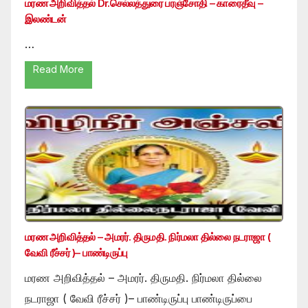
மரண அறிவித்தல் Dr.செல்லத்துரை பரஞ்சோதி – காரைதீவு –
இலண்டன்
…
Read More
மரண அறிவித்தல் – அமரர். திருமதி. நிர்மலா தில்லை நடராஜா (
வேவி ரீச்சர் )– பாண்டிருப்பு
மரண அறிவித்தல் – அமரர். திருமதி. நிர்மலா தில்லை
நடராஜா ( வேவி ரீச்சர் )– பாண்டிருப்பு பாண்டிருப்பை